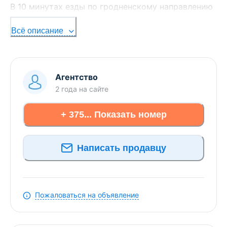
В 10 минутах езды по гродненскому направлению
Вы можете стать владельцем дома с участком.
Всё описание
Предлагается к продаже земельный участок с
возведёнными на нём строениями:
· гостевой кирпичный дом общей площадью
47,5
Агентство
м2;
2 года
на сайте
· каркасный дом с мансардным этажом;
+ 375... Показать номер
· баня (полностью готова и введена в
эксплуатацию);
Написать продавцу
· хозяйственные постройки.
Каждое строение оборудовано водонагревателем.
Пожаловаться на объявление
Коммуникации:
· водоснабжение — скважина;