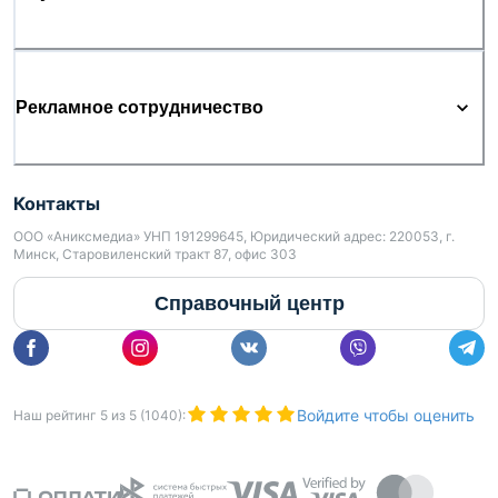
ООО «Результативная недвижимость», лицензия
выдана Минюстом 26.09.2023 № 02240470, УНП
193703497
Рекламное сотрудничество
Связываясь с нами по данному объекту, Вы даете
свое согласие на сбор и обработку персональных
данных автоматически.
Контакты
ООО «Аниксмедиа» УНП 191299645, Юридический адрес: 220053, г.
Минск, Старовиленский тракт 87, офис 303
Справочный центр
Войдите чтобы оценить
Наш рейтинг
5
из
5
(
1040
):