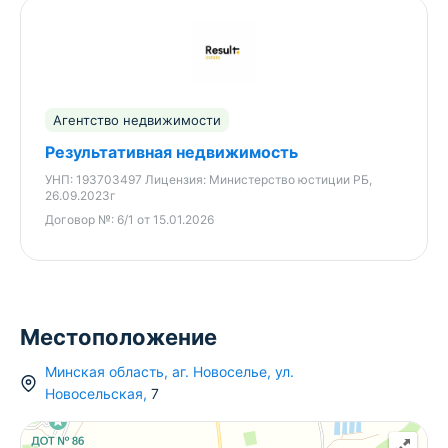
· отопление — электрическое;
· канализация — местная.
На участке высажены плодовые деревья и
Агентство недвижимости
кустарники.
Результативная недвижимость
Площадь участка —
10,24 сотки
, статус
УНП:
193703497
Лицензия:
Министерство юстиции РБ,
—
пожизненное наследуемое владение.
26.09.2023г
Договор №:
6/1 от 15.01.2026
Ключевое преимущество:
Есть возможность выкупить дополнительно 60
соток. На данный момент земля находится
статусе ПНВ под нужды ЛПХ. На данный участок
Местоположение
утверждён архитектурный проект застройки под
агроусадьбу.
Минская область
,
аг.
Новоселье
,
ул.
Новосельская
,
7
Также имеется возможность дополнительно
оформить или взять в аренду ещё 50 соток, что