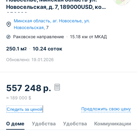
Новосельская, д. 7, 189000USD, код
656220
Минская область
,
аг.
Новоселье
,
ул.
Новосельская
,
7
Раковское
направление
15.18
км от МКАД
250.1
м
10.24 соток
2
Обновлено:
19.01.2026
557 248
р.
≈
189 000
$
Предложить свою цену
Следить за ценой
О доме
Удобства
Удобства
Коммуникации