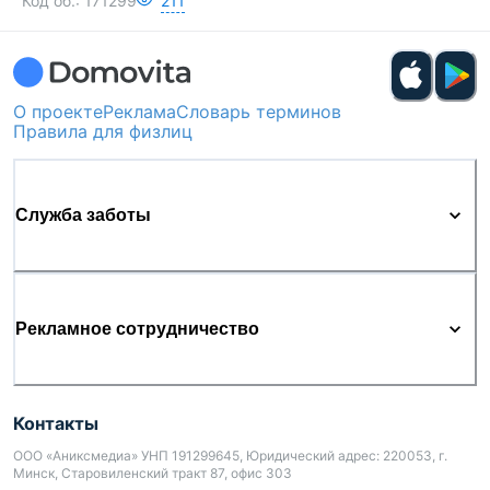
Код об.:
171299
211
О проекте
Реклама
Словарь терминов
Правила для физлиц
Служба заботы
Рекламное сотрудничество
Контакты
ООО «Аниксмедиа» УНП 191299645, Юридический адрес: 220053, г.
Минск, Старовиленский тракт 87, офис 303