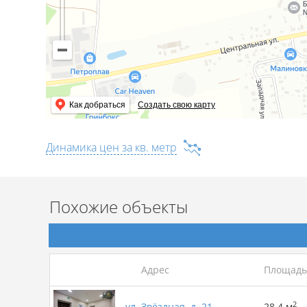
•
Образование для детей:
Ваши дети смогут учиться
будут ходить в новый
детский сад
, расположенные ря
•
Удобство и комфорт:
Рядом с домом также находя
банка
,
медицинские учреждения
и
аптеки
, что де
•
Экономия времени:
Расположение дома позволит в
его на поездки по городу.
Как добраться
Создать свою карту
Звоните и записывайтесь на просмотр в удобное для 
Динамика цен за кв. метр
Лицензия: 02240/446 от 11.07.2022, Министерство юс
Похожие объекты
Адрес
Площадь
2
ул. Звёздная, д. 21
28.4 м