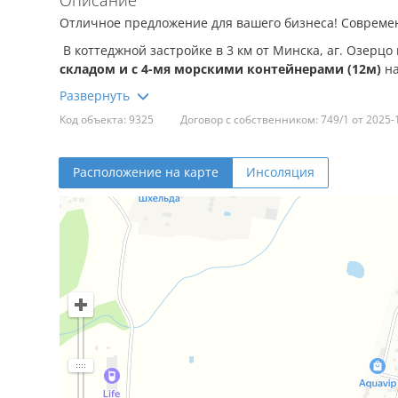
Описание
Отличное предложение для вашего бизнеса! Совреме
В коттеджной застройке в 3 км от Минска, аг. Озерц
складом и с 4-мя морскими контейнерами (12м)
н
Преимущества этого дома:
Код объекта: 9325
Договор с собственником: 749/1 от 2025-
Дом можно использовать как для проживания так 
•
Современный дизайн:
Необычная архитектура с ак
Расположение на карте
Инсоляция
•
Открытое пространство:
Высокие потолки и обилие
•
Надежный забор:
Ограждение из металла и бетона 
•
Коммуникации:
Канализация, электричество, вода,
•
Удобное расположение:
Идеальное сочетание тихой
Преимущества местоположения:
•
Повседневные покупки:
Забудьте о долгих поездка
магазины
"Санта" и "Евроопт"
, где вы всегда найде