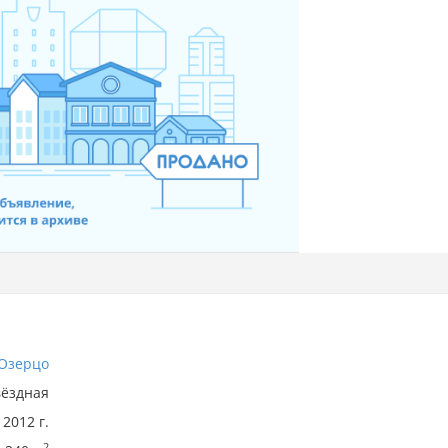
Озерцо
вёздная
2012 г.
2