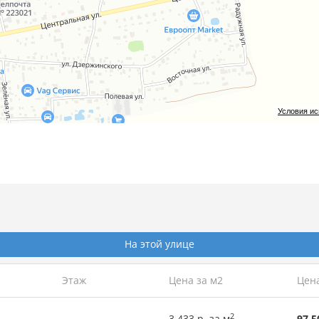
 в новой, современной
школе с бассейном
, а малыши с удовол
дом с домом.
тся все необходимые учреждения:
почтовое отделение
,
отделе
лает вашу жизнь максимально удобной.
ам сэкономить время на дорогу и наслаждаться каждым днем, н
Условия и
вас время!
тиции РБ
На этой улице
Этаж
Цена за м2
Цен
2
3 433 р. за м
97 5