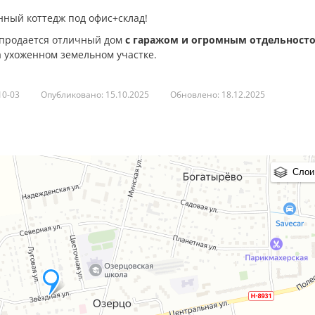
нный коттедж под офис+склад!
о продается отличный дом
с гаражом и огромным отдельнос
а ухоженном земельном участке.
10-03
Опубликовано: 15.10.2025
Обновлено: 18.12.2025
и для офиса!
Большая парковка.
центом на свет и пространство.
 естественного света создают ощущение простора и свободы.
Слои
обеспечивает приватность и безопасность.
 газ.
 загородной жизни и близости к городским удобствам.
х в супермаркет! В непосредственной близости находятся
те свежие продукты и необходимые товары.