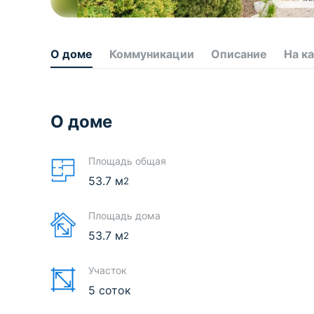
О доме
Коммуникации
Описание
На к
О доме
Площадь общая
53.7
м
2
Площадь дома
53.7
м
2
Участок
5 соток