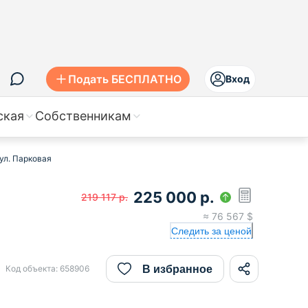
Подать БЕСПЛАТНО
Вход
ская
Собственникам
ул. Парковая
225 000
р.
219 117
р.
≈
76 567
$
Следить за ценой
В избранное
Код объекта:
658906