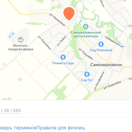
ссальных усилий по уходу, но при этом вполне
голка и встреч с родными и друзьями.
емя.
тную, живую среду рядом с большим городом с
ез потери инфраструктуры и удобства.
тов к переезду!
/
39
/
696
оварь терминов
Правила для физлиц