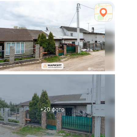
+
20
фото