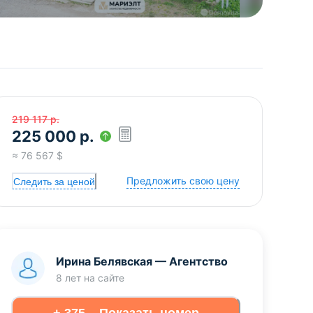
219 117
р.
225 000
р.
≈
76 567
$
Предложить свою цену
Следить за ценой
Ирина Белявская
—
Агентство
8 лет
на сайте
+ 375... Показать номер