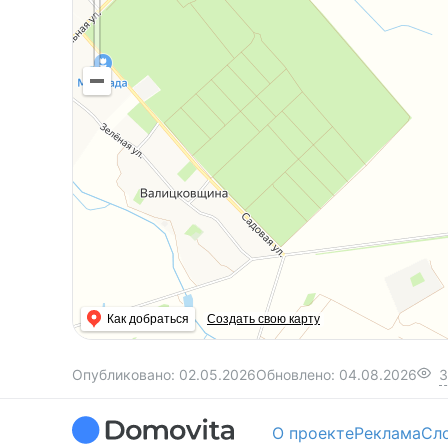
– горячая вода - электрический бойлер.
Участок не большой, поэтому не требует коло
достаточный для отдыха, барбекю, зелёного у
✅ Торг реален и удивит Вас!
✅ Организуем просмотр в удобное для вас вр
✅ Быстрая сделка - все документы готовы.
Переезд в Самохваловичи - это переезд в ую
возможностью жить на природе и земле, но б
Такса Ричард уже подобрал дом побольше и го
Как добраться
Создать свою карту
Опубликовано:
02.05.2026
Обновлено:
04.08.2026
3
О проекте
Реклама
Сл