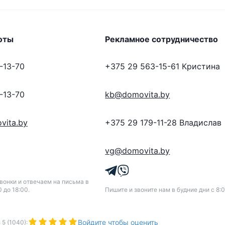
оты
Рекламное сотрудничество
-13-70
+375 29 563-15-61
Кристина
-13-70
kb@domovita.by
vita.by
+375 29 179-11-28
Владислав
vg@domovita.by
онки и отвечаем на письма в
0 до 18:00.
Пишите и звоните нам в будние дни с 8:0
Войдите чтобы оценить
з
5
(
1040
):