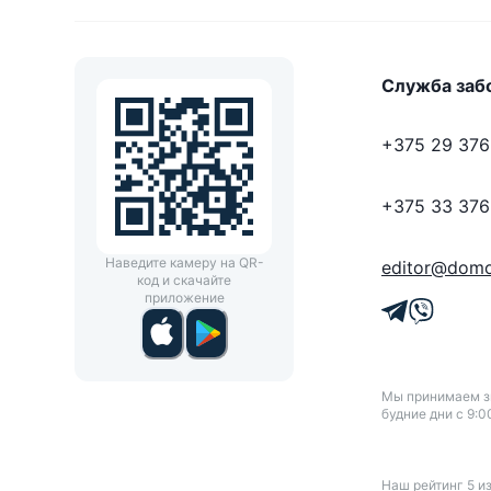
Служба заб
+375 29 376
+375 33 376
Наведите камеру на QR-
editor@domo
код и скачайте
приложение
Мы принимаем зв
будние дни с 9:0
Наш рейтинг
5
и