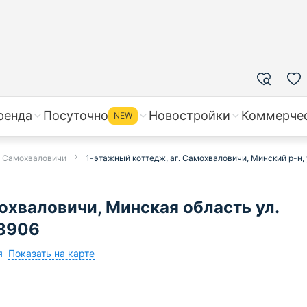
ренда
Посуточно
Новостройки
Коммерче
NEW
в Самохваловичи
1-этажный коттедж, аг. Самохваловичи, Минский р-н, 
охваловичи, Минская область ул.
58906
Показать на карте
я