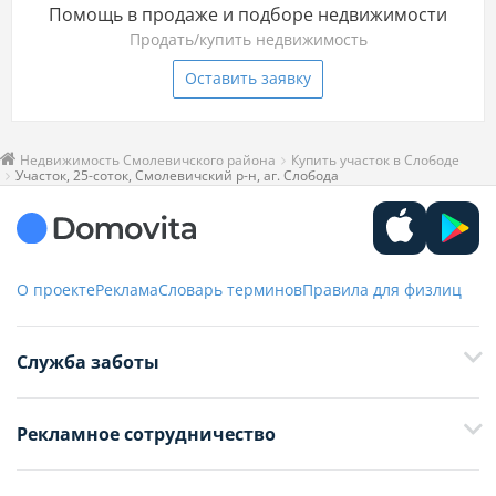
Помощь в продаже и подборе недвижимости
Продать/купить недвижимость
Оставить заявку
Недвижимость Смолевичского района
Купить участок в Слободе
Участок, 25-соток, Смолевичский р-н, аг. Слобода
О проекте
Реклама
Словарь терминов
Правила для физлиц
Служба заботы
+375 29 376-13-70
Рекламное сотрудничество
+375 33 376-13-70
editor@domovita.by
+375 29 563-15-61 Кристина Филюта