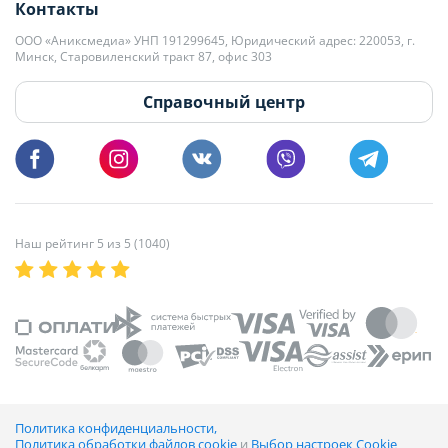
Контакты
kb@domovita.by
+375 29 179-11-28 Владислав Гладченко
ООО «Аниксмедиа» УНП 191299645, Юридический адрес: 220053, г.
Мы принимаем звонки и отвечаем на письма в будние дни с 9:00 до
Минск, Старовиленский тракт 87, офис 303
18:00.
vg@domovita.by
Справочный центр
Пишите и звоните нам в будние дни с 8:00 до 20:00.
Наш рейтинг 5 из 5 (1040)
Политика конфиденциальности,
Политика обработки файлов cookie
и
Выбор настроек Cookie