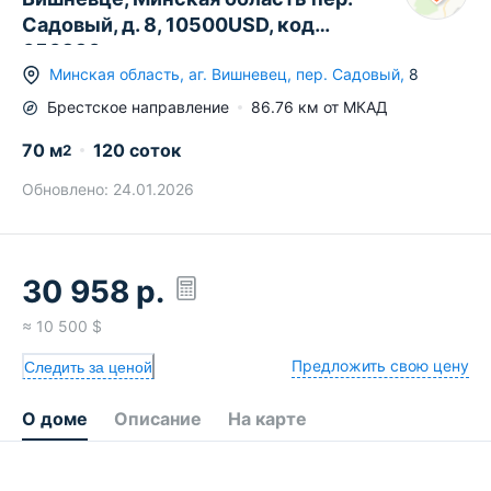
Садовый, д. 8, 10500USD, код
656330
Минская область
,
аг.
Вишневец
,
пер. Садовый
,
8
Брестское
направление
86.76
км от МКАД
70
м
120 соток
2
Обновлено:
24.01.2026
30 958
р.
≈
10 500
$
Предложить свою цену
Следить за ценой
О доме
Описание
На карте