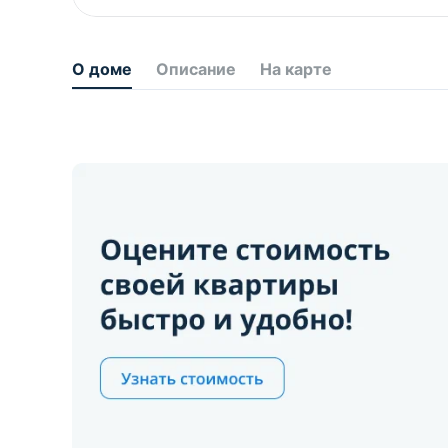
О доме
Описание
На карте