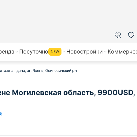
ренда
Посуточно
Новостройки
Коммерче
NEW
-этажная дача, аг. Ясень, Осиповичский р-н
ене Могилевская область, 9900USD,
е