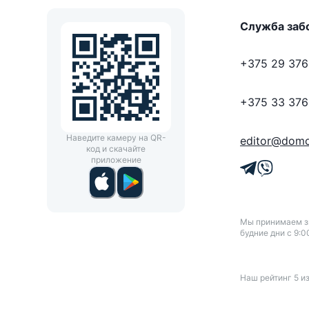
Служба заб
+375 29 376
+375 33 376
Наведите камеру на QR-
editor@domo
код и скачайте
приложение
Мы принимаем зв
будние дни с 9:0
Наш рейтинг
5
и