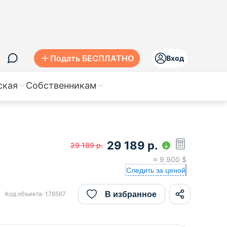
Подать БЕСПЛАТНО
Вход
ская
Собственникам
29 189
р.
29 189
р.
≈
9 900
$
Следить за ценой
В избранное
Код объекта:
176567