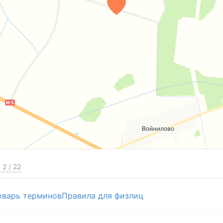
/
2
/
22
оварь терминов
Правила для физлиц