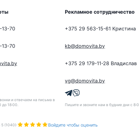
оты
Рекламное сотрудничество
-13-70
+375 29 563-15-61
Кристина
-13-70
kb@domovita.by
vita.by
+375 29 179-11-28
Владислав
vg@domovita.by
онки и отвечаем на письма в
0 до 18:00.
Пишите и звоните нам в будние дни с 8:0
Войдите чтобы оценить
з
5
(
1040
):