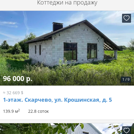
Коттеджи на продажу
96 000 р.
1
/
9
≈ 32 669 $
1-этаж.
Скарчево, ул. Крошинская, д. 5
2
139.9 м
22.8 соток