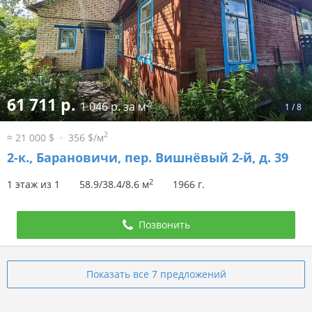
61 711 р.
2
1 046 р. за м
1
/
8
2
≈ 21 000 $
356 $/м
2-к.,
Барановичи, пер. Вишнёвый 2-й, д. 39
2
1 этаж из 1
58.9/38.4/8.6 м
1966 г.
Позвонить
Показать все 7 предложений