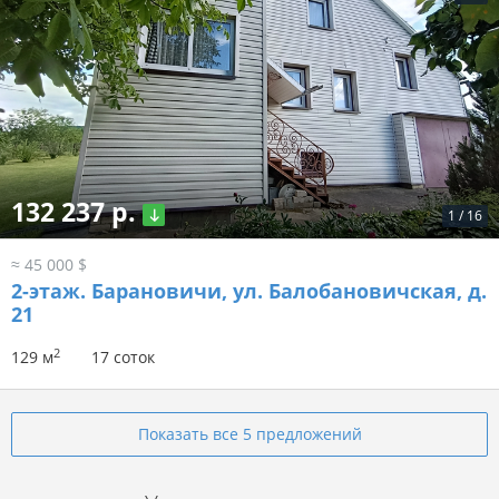
132 237 р.
1
/
16
≈ 45 000 $
2-этаж.
Барановичи, ул. Балобановичская, д.
21
2
129 м
17 соток
Показать все 5 предложений