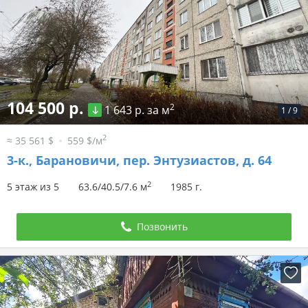
104 500 р.
2
1 643 р. за м
1
/
9
2
≈ 35 561 $
559 $/м
3-к.,
Барановичи, пер. Энтузиастов, д. 64
2
5 этаж из 5
63.6/40.5/7.6 м
1985 г.
Позвонить