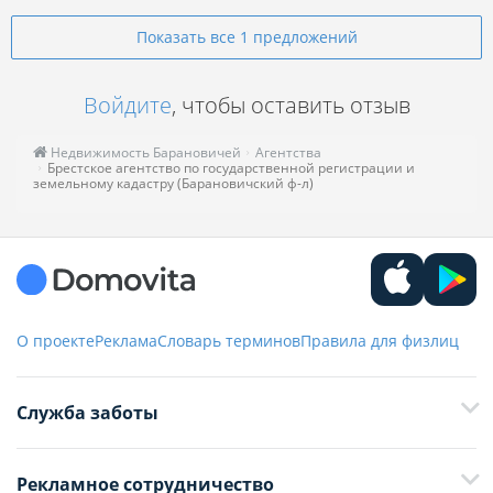
Показать все 1 предложений
Войдите
, чтобы оставить отзыв
Недвижимость Барановичей
Агентства
Брестское агентство по государственной регистрации и
земельному кадастру (Барановичский ф-л)
О проекте
Реклама
Словарь терминов
Правила для физлиц
Служба заботы
+375 29 376-13-70
Рекламное сотрудничество
+375 33 376-13-70