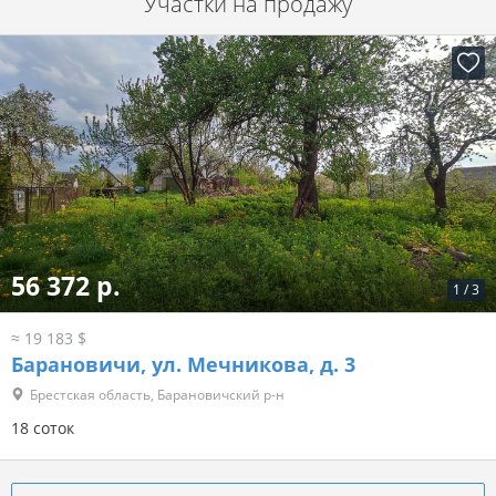
Участки на продажу
56 372 р.
1
/
3
≈ 19 183 $
Барановичи, ул. Мечникова, д. 3
Брестская область, Барановичский р-н
18 соток