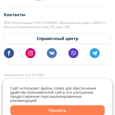
editor@domovita.by
+375 29 563-15-61 Кристина Филюта
Контакты
kb@domovita.by
+375 29 179-11-28 Владислав Гладченко
ООО «Аниксмедиа» УНП 191299645, Юридический адрес: 220053, г.
Мы принимаем звонки и отвечаем на письма в будние дни с 9:00 до
Минск, Старовиленский тракт 87, офис 303
18:00.
vg@domovita.by
Справочный центр
Пишите и звоните нам в будние дни с 8:00 до 20:00.
Наш рейтинг 5 из 5 (1040)
Сайт использует файлы cookie для обеспечения
удобства пользователей сайта, его улучшения,
предоставления персонализированных
рекомендаций.
Принять