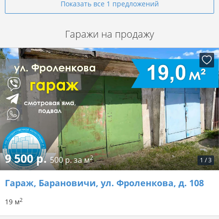
Показать все 1 предложений
Гаражи на продажу
9 500 р.
2
500 р. за м
1
/
3
Гараж
, Барановичи, ул. Фроленкова, д. 108
2
19 м