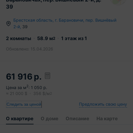
39
Брестская область
,
г.
Барановичи
,
пер. Вишнёвый
2-й
,
39
2 комнаты
58.9
м
1
этаж из
1
2
Обновлено:
15.04.2026
61 916
р.
2
Цена за м
:
1 050
р.
≈
21 000
$
356
$/м
2
Предложить свою цену
Следить за ценой
О квартире
О доме
Описание
На карте