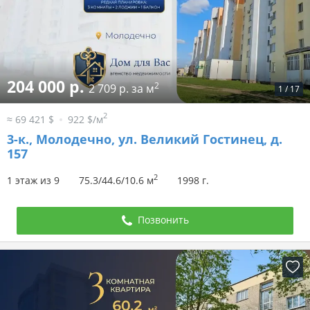
204 000 р.
2
2 709 р. за м
1
/
17
2
≈ 69 421 $
922 $/м
3-к.,
Молодечно, ул. Великий Гостинец, д.
157
2
1 этаж из 9
75.3/44.6/10.6 м
1998 г.
Позвонить