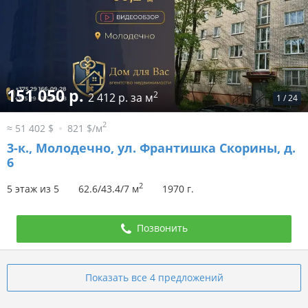
151 050 р.
2
2 412 р. за м
1
/
24
2
≈ 51 402 $
821 $/м
3-к.,
Молодечно, ул. Франтишка Скорины, д.
6
2
5 этаж из 5
62.6/43.4/7 м
1970 г.
Позвонить
Показать все 4 предложений