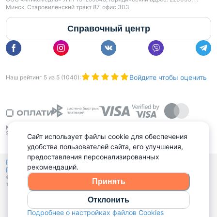
Минск, Старовиленский тракт 87, офис 303
Справочный центр
Войдите чтобы оценить
Наш рейтинг
5
из
5
(
1040
):
Сайт использует файлы cookie для обеспечения
удобства пользователей сайта, его улучшения,
предоставления персонализированных
Политика конфиденциальности,
рекомендаций.
Политика обработки файлов куки
Выбор настроек Cookies
и
© 2015 - 2026, Domovita.by. Копирование материалов допускается
Принять
только при наличии активной ссылки.
Отклонить
Подробнее о настройках файлов Cookies