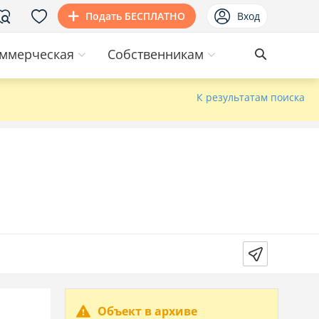
Подать БЕСПЛАТНО
Вход
ммерческая
Собственникам
К результатам поиска
Объект в архиве