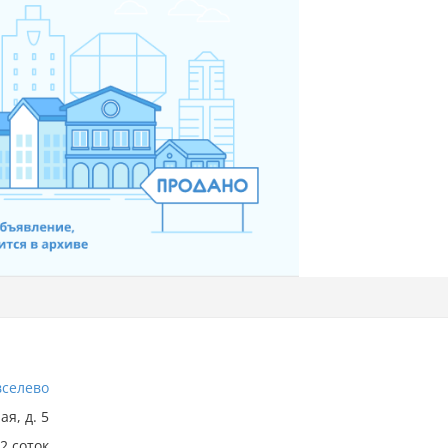
вселево
ая, д. 5
2 соток