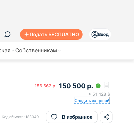
Подать БЕСПЛАТНО
Вход
ская
Собственникам
150 500
р.
156 562
р.
≈
51 428
$
Следить за ценой
В избранное
Код объекта:
183340