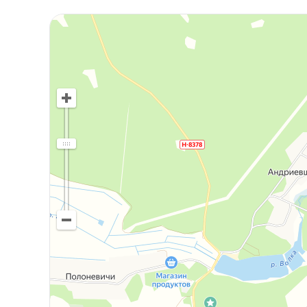
покрашены яхтным лаком.
На веранде стены из вагонки, потолок декора
лестница на второй мансардный этаж.
Во входной комнате стены и потолок отделан
Имеется шкаф-купе Senator. Вход в жилые ко
В жилых комнатах стены из вагонки окрашенн
декоративная фанера.
В одной из комнат вход в глубокий сухой погр
Двери в жилые комнаты раздвижные.
Отопление печное. Новая печь с зоной готовк
Перекрытие между 1 и 2 этажами засыпано оп
Мансардный этаж требует обустройства под н