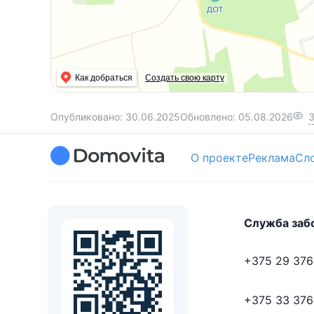
К дому пристроен вместительный гараж.
Вода скважина. Также есть сезонная.
Канализация септик.
Как добраться
Создать свою карту
Хозблок из кирпича. Отделан сайдингом. Внутр
бойлером Ariston, обустроенный туалет.
Опубликовано:
30.06.2025
Обновлено:
05.08.2026
Теплица капитальная размером 3,4 на 8 метр
О проекте
Реклама
Сл
Участок ровный и ухоженный. Огорожен сетк
На участке разбит розарий, ландшафтный диз
декоративных кустарников и растений. Кусты
Служба заб
Ознакомиться с разнообразием растений можн
Натальей» в гостях у Елены.
+375 29 376
Автолавка приезжает в соседнюю деревню (5-
+375 33 376
Рядом озеро Полоневичи и детское озеро. От