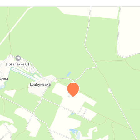
тивная фанера. Два входа-выхода из дома. Также
ы вагонкой окрашенной молочно-белой глазурью.
мнаты.
ой молочно-белой глазурью, потолок
еб.
и и сушки.
илками, уложена черновая доска и покрыта ДВП.
ового собственника.