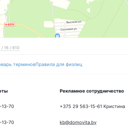
и плитка и пластиковые панели. Кухня, душ с
3
/
16
/
610
ов. Поликарбонат новый. Грядки пластиковые.
оварь терминов
Правила для физлиц
ой-рабицей.
айн. Растет много различных многолетних
 и плодовые деревья в наличии.
оты
Рекламное сотрудничество
о на ютуб-канале «Цветочная терапия с
-13-70
+375 29 563-15-61
Кристина
7 минут ходьбы).
-13-70
kb@domovita.by
личный лес.