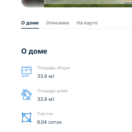
О доме
Описание
На карте
О доме
Площадь общая
33.8
м
2
Площадь дома
33.8
м
2
Участок
6.04 соток