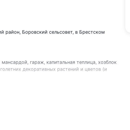
ий район, Боровский сельсовет, в Брестском
мансардой, гараж, капитальная теплица, хозблок
оголетних декоративных растений и цветов (и
урен и покрашен. Крыша металлочерепица Budmat
входная комната, 2 жилых комнаты.
итом.
доски, обработаны алкидной пропиткой и