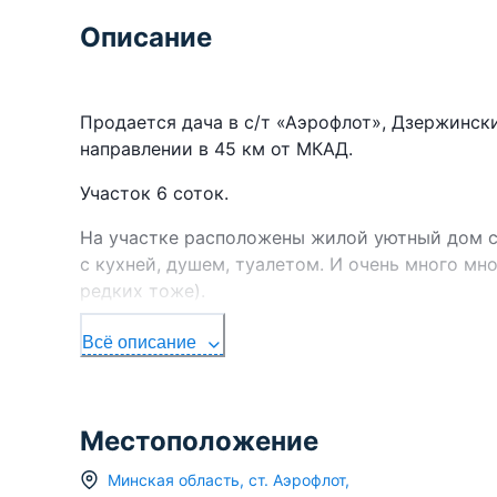
Описание
Продается дача в с/т «Аэрофлот», Дзержинск
направлении в 45 км от МКАД.
Участок 6 соток.
На участке расположены жилой уютный дом с 
с кухней, душем, туалетом. И очень много мн
редких тоже).
Дом деревянный. Обложен кирпичом. Оштукат
Всё описание
Ferrara. Окна ПВХ, двухкамерные.
В доме расположены мини-терраса, веранда, 
Местоположение
На террасе пол и стены отделаны керамогран
Минская область
,
ст.
Аэрофлот
,
На первом этаже дома все полы из сосновой 