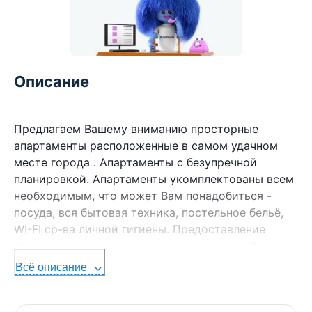
Описание
Предлагаем Вашему вниманию просторные
апартаменты расположенные в самом удачном
месте города . Апартаменты с безупречной
планировкой. Апартаменты укомплектованы всем
необходимым, что может Вам понадобиться -
посуда, вся бытовая техника, постельное бельё,
WI-FI ср-ва личной гигиены. Предоставление
отчетных документов командированным. Звоните
и вы будите пользоваться нашими услугами
Всё описание