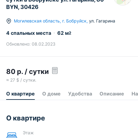
BYN, 30426
Могилевская область
,
г.
Бобруйск
,
ул. Гагарина
4 спальных места
62
м
2
Обновлено:
08.02.2023
80
р.
/ сутки
≈
27
$ / сутки.
О квартире
О доме
Удобства
Описание
На
О квартире
Этаж