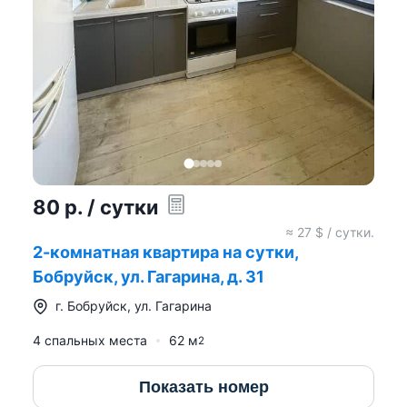
80
р.
/ сутки
≈
27
$ / сутки.
2-комнатная квартира на сутки,
Бобруйск, ул. Гагарина, д. 31
г.
Бобруйск
,
ул. Гагарина
4 спальных места
62
м
2
Показать номер