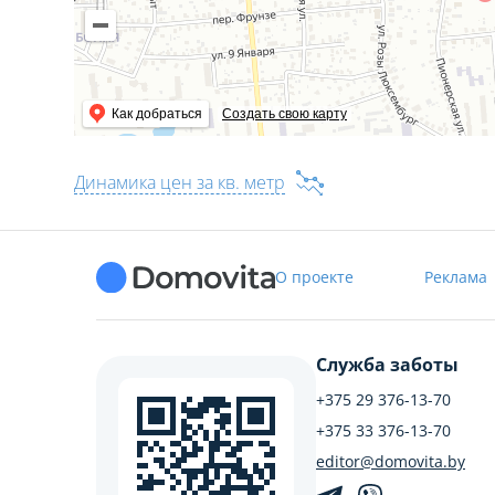
ООО «Экспресснедвижимость-риэлт», УНП 193505113, лиц
№ 350/1 от 16.06.2023 г
Как добраться
Создать свою карту
Динамика цен за кв. метр
О проекте
Реклама
Служба заботы
+375 29 376-13-70
+375 33 376-13-70
editor@domovita.by