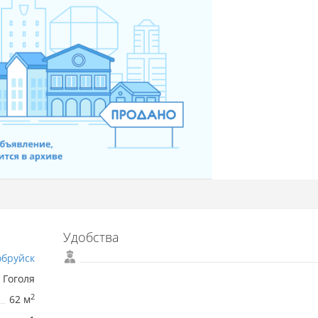
Удобства
обруйск
. Гоголя
2
62 м