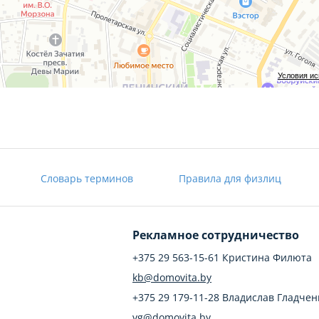
ензия №02240/409 от 05.03.2021 г., договор на оказание риэлтер
Условия и
Словарь терминов
Правила для физлиц
Рекламное сотрудничество
+375 29 563-15-61 Кристина Филюта
kb@domovita.by
+375 29 179-11-28 Владислав Гладчен
vg@domovita.by