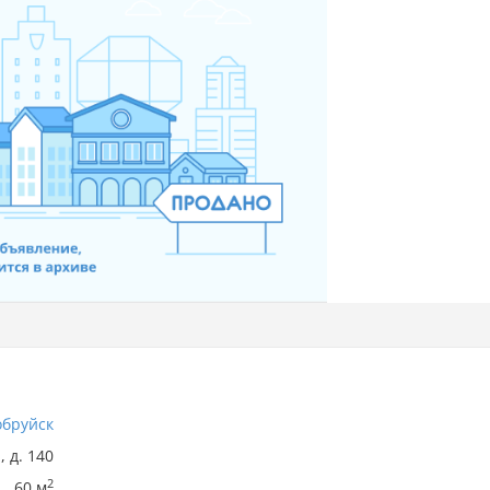
обруйск
, д. 140
2
60 м