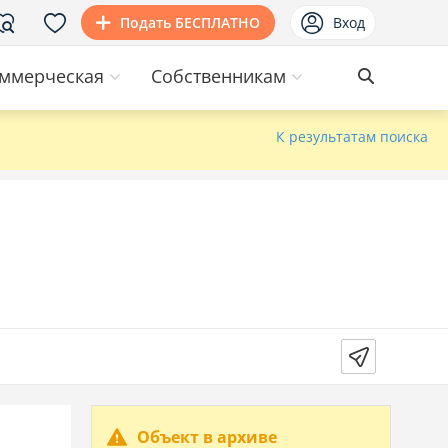
Подать БЕСПЛАТНО
Вход
ммерческая
Собственникам
К результатам поиска
Объект в архиве