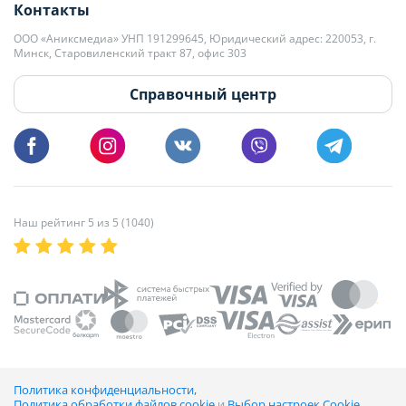
Контакты
kb@domovita.by
+375 29 179-11-28 Владислав Гладченко
ООО «Аниксмедиа» УНП 191299645, Юридический адрес: 220053, г.
Мы принимаем звонки и отвечаем на письма в будние дни с 9:00 до
Минск, Старовиленский тракт 87, офис 303
18:00.
vg@domovita.by
Справочный центр
Пишите и звоните нам в будние дни с 8:00 до 20:00.
Наш рейтинг 5 из 5 (1040)
Политика конфиденциальности,
Политика обработки файлов cookie
и
Выбор настроек Cookie