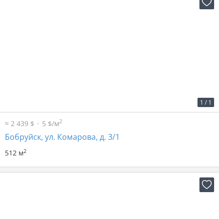
2
14 р. за м
7 168 р. в мес.
1
/
1
2
≈ 2 439 $
5 $/м
Бобруйск, ул. Комарова, д. 3/1
2
512 м