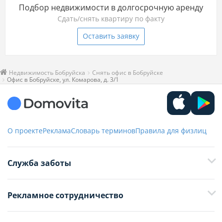
Подбор недвижимости в долгосрочную аренду
Сдать/снять квартиру по факту
Оставить заявку
Недвижимость Бобруйска
Снять офис в Бобруйске
Офис в Бобруйске, ул. Комарова, д. 3/1
О проекте
Реклама
Словарь терминов
Правила для физлиц
Служба заботы
+375 29 376-13-70
Рекламное сотрудничество
+375 33 376-13-70
editor@domovita.by
+375 29 563-15-61 Кристина Филюта