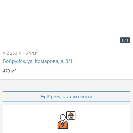
2
14 р. за м
6 622 р. в мес.
1
/
1
2
≈ 2 253 $
5 $/м
Бобруйск, ул. Комарова, д. 3/1
2
473 м
К результатам поиска