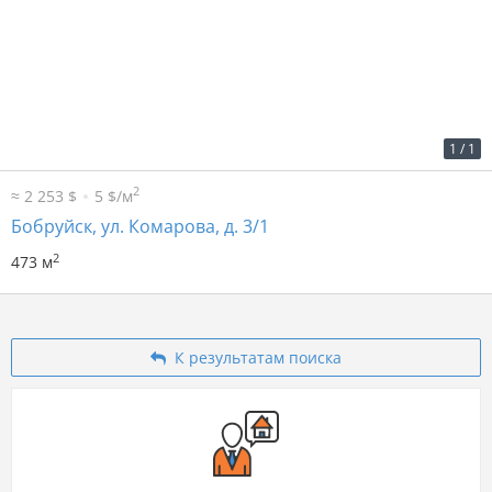
2
14 р. за м
6 622 р. в мес.
1
/
1
2
≈ 2 253 $
5 $/м
Бобруйск, ул. Комарова, д. 3/1
2
473 м
К результатам поиска