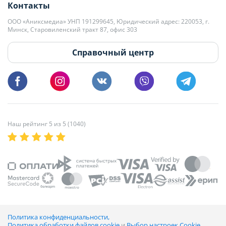
Контакты
kb@domovita.by
+375 29 179-11-28 Владислав Гладченко
ООО «Аниксмедиа» УНП 191299645, Юридический адрес: 220053, г.
Мы принимаем звонки и отвечаем на письма в будние дни с 9:00 до
Минск, Старовиленский тракт 87, офис 303
18:00.
vg@domovita.by
Справочный центр
Пишите и звоните нам в будние дни с 8:00 до 20:00.
Наш рейтинг 5 из 5 (1040)
Политика конфиденциальности,
Политика обработки файлов cookie
и
Выбор настроек Cookie