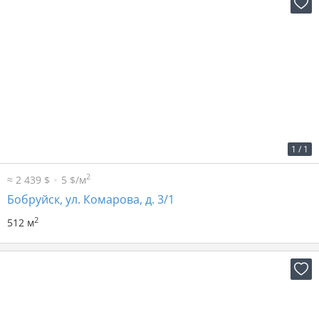
2
14 р. за м
7 168 р. в мес.
1
/
1
2
≈ 2 439 $
5 $/м
Бобруйск, ул. Комарова, д. 3/1
2
512 м