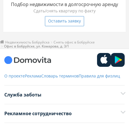
Подбор недвижимости в долгосрочную аренду
Сдать/снять квартиру по факту
Оставить заявку
Недвижимость Бобруйска
Снять офис в Бобруйске
Офис в Бобруйске, ул. Комарова, д. 3/1
О проекте
Реклама
Словарь терминов
Правила для физлиц
Служба заботы
+375 29 376-13-70
Рекламное сотрудничество
+375 33 376-13-70
editor@domovita.by
+375 29 563-15-61 Кристина Филюта