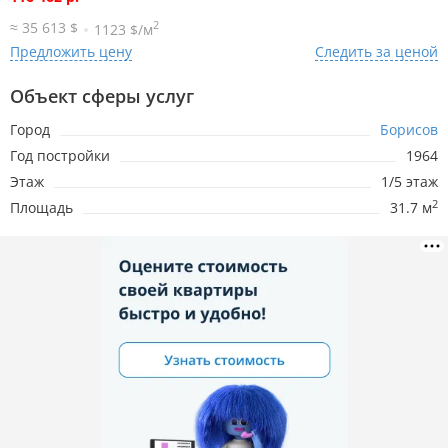
2
≈ 35 613 $
1123 $/м
Предложить цену
Следить за ценой
25.06.2026
3 467р.
-206р.
Объект сферы услуг
2.06.2026
3 674р.
Город
Борисов
Год постройки
1964
Этаж
1/5 этаж
2
Площадь
31.7 м