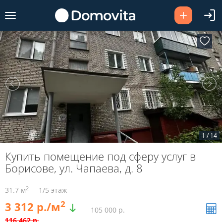
1
/
14
Купить помещение под сферу услуг в
Борисове, ул. Чапаева, д. 8
2
31.7 м
1/5 этаж
2
3 312 р./м
105 000 р.
116 462 р.