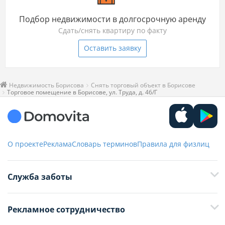
Подбор недвижимости в долгосрочную аренду
Сдать/снять квартиру по факту
Оставить заявку
Недвижимость Борисова
Снять торговый объект в Борисове
Торговое помещение в Борисове, ул. Труда, д. 46/Г
О проекте
Реклама
Словарь терминов
Правила для физлиц
Служба заботы
+375 29 376-13-70
Рекламное сотрудничество
+375 33 376-13-70
editor@domovita.by