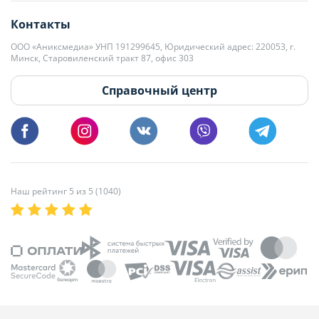
+375 29 563-15-61 Кристина Филюта
Контакты
kb@domovita.by
+375 29 179-11-28 Владислав Гладченко
ООО «Аниксмедиа» УНП 191299645, Юридический адрес: 220053, г.
Мы принимаем звонки и отвечаем на письма в будние дни с 9:00 до
Минск, Старовиленский тракт 87, офис 303
18:00.
vg@domovita.by
Справочный центр
Пишите и звоните нам в будние дни с 8:00 до 20:00.
Наш рейтинг 5 из 5 (1040)