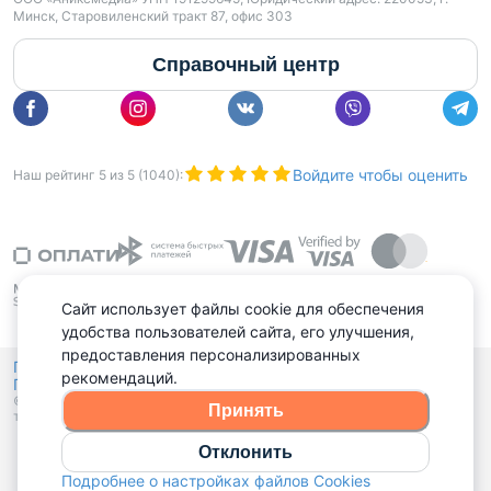
Минск, Старовиленский тракт 87, офис 303
Справочный центр
Войдите чтобы оценить
Наш рейтинг
5
из
5
(
1040
):
Сайт использует файлы cookie для обеспечения
удобства пользователей сайта, его улучшения,
предоставления персонализированных
Политика конфиденциальности,
рекомендаций.
Политика обработки файлов куки
Выбор настроек Cookies
и
© 2015 - 2026, Domovita.by. Копирование материалов допускается
Принять
только при наличии активной ссылки.
Отклонить
Подробнее о настройках файлов Cookies