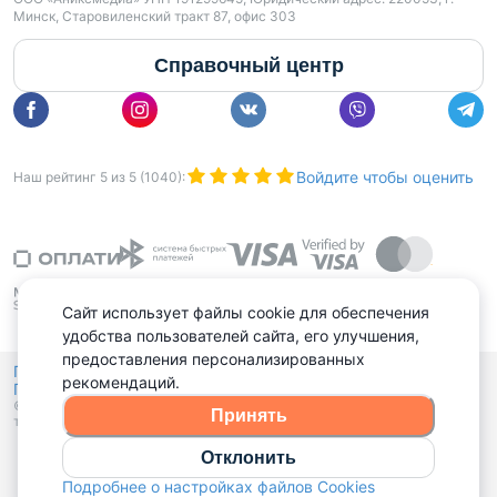
Минск, Старовиленский тракт 87, офис 303
Справочный центр
Войдите чтобы оценить
Наш рейтинг
5
из
5
(
1040
):
Сайт использует файлы cookie для обеспечения
удобства пользователей сайта, его улучшения,
предоставления персонализированных
Политика конфиденциальности,
рекомендаций.
Политика обработки файлов куки
Выбор настроек Cookies
и
© 2015 - 2026, Domovita.by. Копирование материалов допускается
Принять
только при наличии активной ссылки.
Отклонить
Подробнее о настройках файлов Cookies