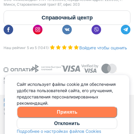
Минск, Старовиленский тракт 87, офис 303
Справочный центр
Войдите чтобы оценить
Наш рейтинг
5
из
5
(
1041
):
Сайт использует файлы cookie для обеспечения
удобства пользователей сайта, его улучшения,
предоставления персонализированных
Политика конфиденциальности,
рекомендаций.
Политика обработки файлов куки
Выбор настроек Cookies
и
© 2015 - 2026, Domovita.by. Копирование материалов допускается
Принять
только при наличии активной ссылки.
Отклонить
Подробнее о настройках файлов Cookies