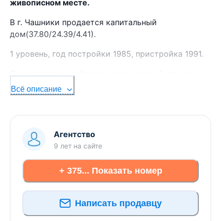
живописном месте.
В г. Чашники продается капитальный
дом(37.80/24.39/4.41).
1 уровень, год постройки 1985, пристройка 1991.
Дом построен из бревна на высоком бетонном
фундаменте. Снаружи стены обшиты сайдингом, а
Всё описание
крыша покрыта шифером. Внутри стены
оштукатурены и оклеены обоями, полы недавно
перестелены свежей доской, а потолки сделаны
из подвесной плитки. Поставили новые столбы
Агентство
для подключения электроотопления.
9 лет
на сайте
Коммуникации: электричество, газовое+печное
+ 375... Показать номер
отопление, вода в доме, с/у на улице.
2 жилые комнаты(16.90 и 7.49 кв.м), прихожая,
Написать продавцу
кухня, веранда.