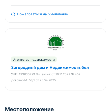
ОКНА ПВХ, нужен косметический ремонт.
Участок 9.11 соток в ПНВ, огражден, есть
Пожаловаться на объявление
плодовые деревья и кустарники.
На участке сарай, гараж из г/с блоков.
Вход в гараж со стороны улицы.
Хороший подъезд к участку.
Городская черта, есть вся необходимая
Агентство недвижимости
инфраструктура-детсад, школа, магазины,
Загородный дом и Недвижимость бел
бумажная фабрика и т.д.
УНП:
193630299
Лицензия:
от 10.11.2022 № 452
200 км от МКАД.
Договор №:
58/1 от 25.04.2025
Автобус прямой из Минска.
Отличное место для круглогодичного
проживания.
Местоположение