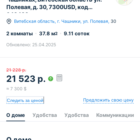
Полевая, д. 30, 7300USD, код
648432
Витебская область
,
г.
Чашники
,
ул. Полевая
,
30
2 комнаты
37.8
м
9.11 соток
2
Обновлено:
25.04.2025
21 228
р.
21 523
р.
≈
7 300
$
Предложить свою цену
Следить за ценой
О доме
Удобства
Удобства
Коммуникации
О доме