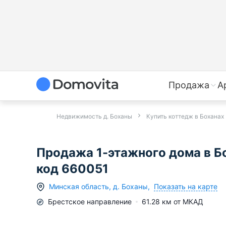
Продажа
А
Недвижимость д. Боханы
Купить коттедж в Боханах
Продажа 1-этажного дома в Бо
код 660051
Показать на карте
Минская область
,
д.
Боханы
,
Брестское
направление
61.28
км от МКАД