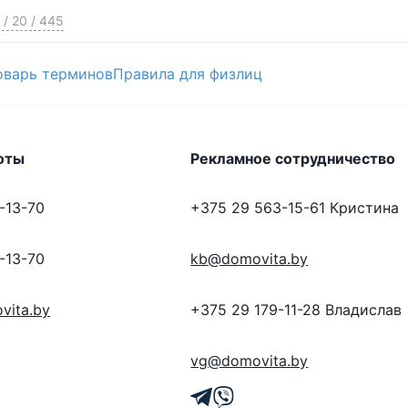
/
20
/
445
оварь терминов
Правила для физлиц
оты
Рекламное сотрудничество
-13-70
+375 29 563-15-61
Кристина
-13-70
kb@domovita.by
vita.by
+375 29 179-11-28
Владислав
vg@domovita.by