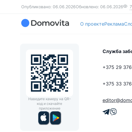
Опубликовано:
06.06.2026
Обновлено:
06.06.2026
7
О проекте
Реклама
Сл
Служба заб
+375 29 376
+375 33 376
Наведите камеру на QR-
editor@domo
код и скачайте
приложение