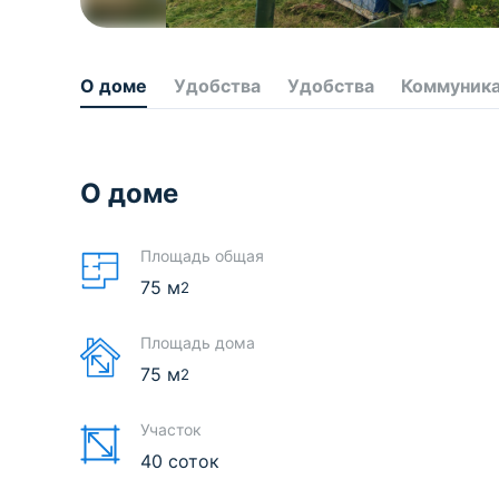
О доме
Удобства
Удобства
Коммуник
О доме
Площадь общая
75
м
2
Площадь дома
75
м
2
Участок
40 соток