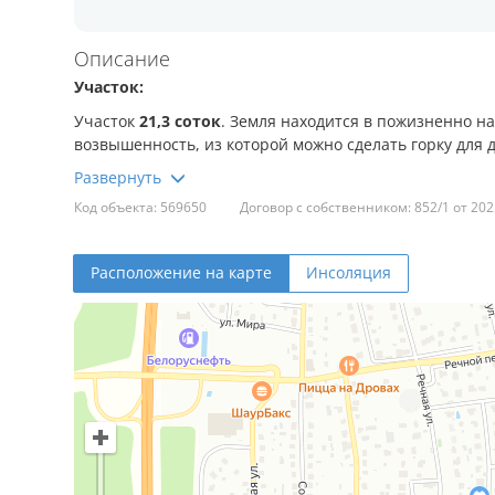
Описание
Участок:
Участок
21,3 соток
. Земля находится в пожизненно н
возвышенность, из которой можно сделать горку для д
- Интересный участок, своя горка! Дети будут в восто
Код объекта: 569650
Договор с собственником: 852/1 от 202
Локация:
- Очень удачное и комфортное расположение.
Центр 
Расположение на карте
Инсоляция
- В шаговой доступности остановки общественного тра
музыкальная школа, спортзалы, поликлиника и больни
- Быстрый выезд на Логойскую трассу. От дома
6 км 
- Тихая часть частного сектора!
- Отличные подъездные пути (асфальт).
Коммуникации: