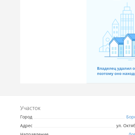
Участок
Город
Бор
Адрес
ул. Октя
Направление
Ло