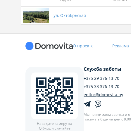
ул. Октябрьская
О проекте
Реклама
Служба заботы
+375 29 376-13-70
+375 33 376-13-70
editor@domovita.by
Мы принимаем звонки и о
письма в будние дни с 9:00 
Наведите камеру на
QR-код и скачайте