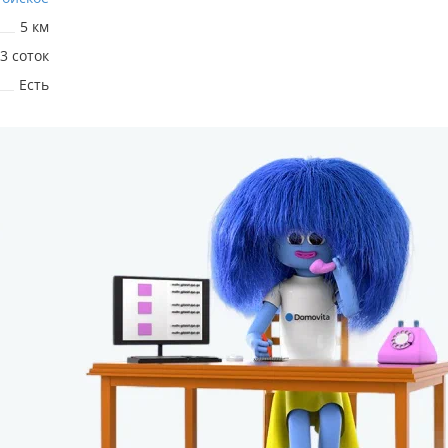
5 км
.3 соток
Есть