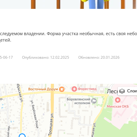
аследуемом владении. Форма участка необычная, есть своя неб
етей.
рге)).
5-06-17
Опубликовано: 12.02.2025
Обновлено: 20.01.2026
Боровлян
! ул. Октябрьская 14
нспорта, т/ц «Перекрёсток» и «Novamall», гимназия, детский са
ца, и др.
Слои
до МКАД
.