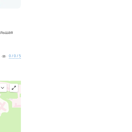
ольшая
0 / 0 / 5
д,