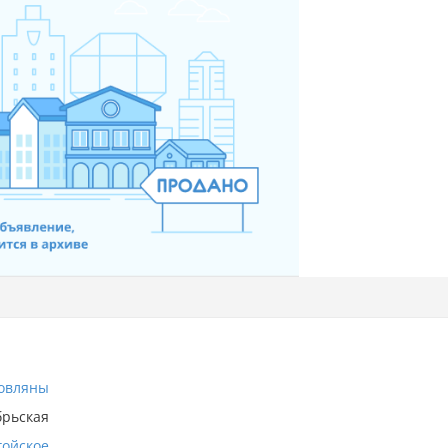
овляны
брьская
гойское