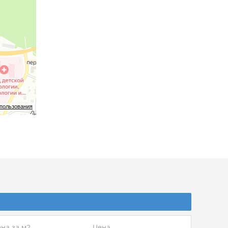
спользования
на за м2
Цена