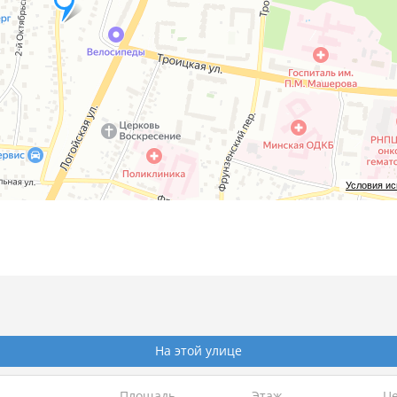
сти и надежности сделки.
Условия и
го участка.
На этой улице
МЮ РБ от 03.04.2023
Площадь
Этаж
Це