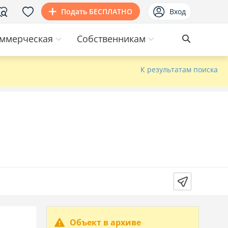
Подать БЕСПЛАТНО
Вход
ммерческая
Собственникам
К результатам поиска
Объект в архиве