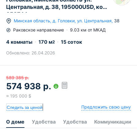
Центральная, д. 38, 195000USD, код
658744
Минская область
,
д.
Головки
,
ул. Центральная
,
38
Раковское
направление
9.03
км от МКАД
4 комнаты
170
м
15 соток
2
Обновлено:
26.04.2026
589 385
р.
574 938
р.
≈
195 000
$
Предложить свою цену
Следить за ценой
О доме
Удобства
Удобства
Коммуникации