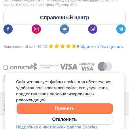
ООО «Аниксмедиа» УНП 191299645, Юридический адрес: 220053, г.
Минск, Старовиленский тракт 87, офис 303
Справочный центр
Войдите чтобы оценить
Наш рейтинг
5
из
5
(
1040
):
Сайт использует файлы cookie для обеспечения
удобства пользователей сайта, его улучшения,
предоставления персонализированных
Политика конфиденциальности,
рекомендаций.
Политика обработки файлов куки
Выбор настроек Cookies
и
© 2015 - 2026, Domovita.by. Копирование материалов допускается
Принять
только при наличии активной ссылки.
Отклонить
Позвонить
Подробнее о настройках файлов Cookies