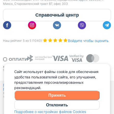
Минск, Старовиленский тракт 87, офис 303
Справочный центр
Войдите чтобы оценить
Наш рейтинг
5
из
5
(
1040
):
Сайт использует файлы cookie для обеспечения
удобства пользователей сайта, его улучшения,
предоставления персонализированных
Политика конфиденциальности,
рекомендаций.
Политика обработки файлов куки
Выбор настроек Cookies
и
© 2015 - 2026, Domovita.by. Копирование материалов допускается
Принять
только при наличии активной ссылки.
Отклонить
Подробнее о настройках файлов Cookies