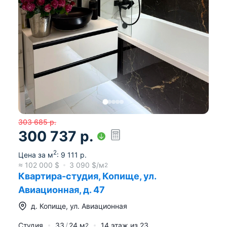
303 685
р.
300 737
р.
2
Цена за м
:
9 111
р.
≈
102 000
$
3 090
$/м
2
Квартира-студия, Копище, ул.
Авиационная, д. 47
д.
Копище
,
ул. Авиационная
Студия
33
24
м
14
этаж из
23
2