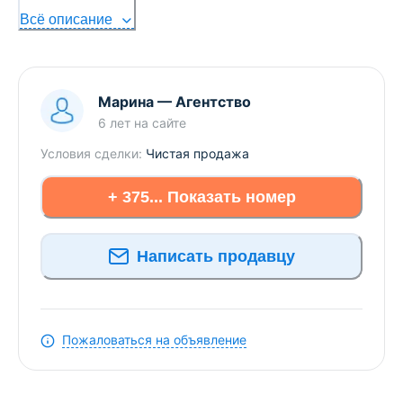
ый этаж выполнен из сплошной монолитной
Всё описание
конструкции ( МОНОЛИТная стена ТОЛЩИНОЙ 40
СМ). БЛАГОУСТРОЕННЫЙ ДВОР С
ИЗОЛИРОВАННОЙ ТЕРРИТОРИЕЙ БЕЗ МАШИН.
ЖИЛОЙ Р-Н НОВАЯ БОРОАЯ. центральный парк
марина
—
Агентство
.ВИДЕОКОНТРОЛЬ. ПЕРВЫЙ СОБСТВЕННИК
6 лет
на сайте
.ЧИСТЫЙ ЛИЦЕВОЙ СЧЕТ .АГЕНСТВ ПРОСЬБА НЕ
Условия сделки:
Чистая продажа
БЕСПОКОИТ
+ 375... Показать номер
Написать продавцу
Пожаловаться на объявление