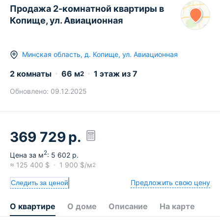
Продажа 2-комнатной квартиры в
Копище, ул. Авиационная
Минская область
,
д.
Копище
,
ул. Авиационная
2 комнаты
66
м
1
этаж из
7
2
Обновлено:
09.12.2025
369 729
р.
2
Цена за м
:
5 602
р.
≈
125 400
$
1 900
$/м
2
Предложить свою цену
Следить за ценой
О квартире
О доме
Описание
На карте