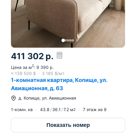
411 302
р.
2
Цена за м
:
9 390
р.
≈
139 500
$
3 185
$/м
2
1-комнатная квартира, Копище, ул.
Авиационная, д. 63
д.
Копище
,
ул. Авиационная
1-комн. кв
43.8
36.1
7.2
м
7
этаж из
9
2
Показать номер