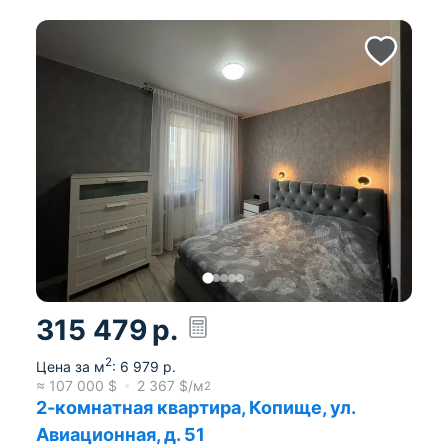
315 479
р.
2
Цена за м
:
6 979
р.
≈
107 000
$
2 367
$/м
2
2-комнатная квартира, Копище, ул.
Авиационная, д. 51