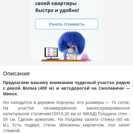
-292р.
23.04.2024
50 288р.
-877р.
15.04.2024
51 165р.
-1 462р.
12.04.2024
52 627р.
-1 462р.
11.04.2024
54 088р.
-1 169р.
27.02.2024
55 258р.
-292р.
Описание
Предлагаем вашему вниманию чудесный участок рядом
5.02.2024
55 550р.
-1 462р.
с рекой Волма (400 м) и автодорогой на Смолевичи —
Минск.
24.11.2023
57 012р.
Он находится в деревне Корзуны, его размеры — 15 соток.
На участке незавершённое законсервированное
капитальное строение(10Х10,20 км от МКАД).Толщина стен -
50 см. Сделан армопояс. На полдома залита стяжка (40 кв.
м.). Есть подвал, стены обложены кирпичом, пол залит
стяжкой.