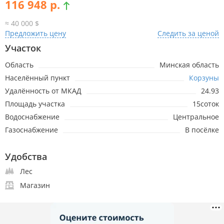
116 948 р.
≈ 40 000 $
Предложить цену
Следить за ценой
Участок
16.01.2026
116 948р.
+29 237р.
Область
Минская область
Населённый пункт
Корзуны
28.01.2025
87 711р.
+11 987р.
Удалённость от МКАД
24.93
Площадь участка
6.12.2024
75 724р.
15соток
+20 466р.
Водоснабжение
Центральное
11.09.2024
55 258р.
+2 631р.
Газоснабжение
В посёлке
14.08.2024
52 627р.
+3 216р.
Удобства
Лес
4.07.2024
49 411р.
-292р.
Магазин
24.05.2024
49 703р.
-292р.
15.05.2024
49 995р.