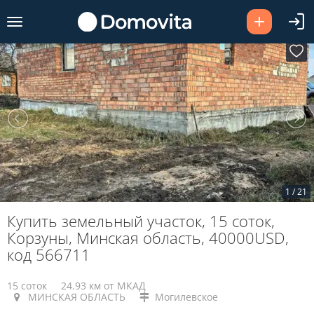
1
/
21
Купить земельный участок, 15 соток,
Корзуны, Минская область, 40000USD,
код 566711
15 соток
24.93 км от МКАД
МИНСКАЯ ОБЛАСТЬ
Могилевское