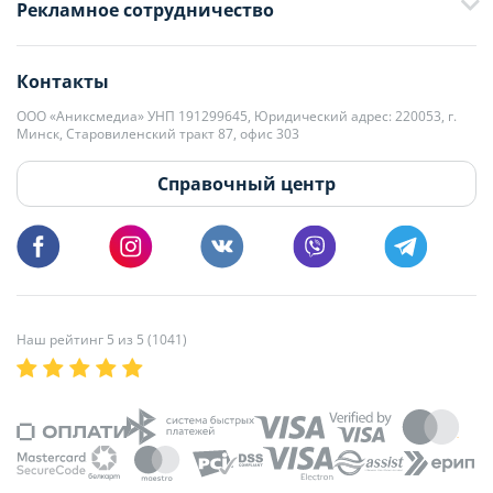
Рекламное сотрудничество
+375 33 376-13-70
editor@domovita.by
+375 29 563-15-61 Кристина Филюта
Контакты
kb@domovita.by
+375 29 179-11-28 Владислав Гладченко
ООО «Аниксмедиа» УНП 191299645, Юридический адрес: 220053, г.
Мы принимаем звонки и отвечаем на письма в будние дни с 9:00 до
Минск, Старовиленский тракт 87, офис 303
18:00.
vg@domovita.by
Справочный центр
Пишите и звоните нам в будние дни с 8:00 до 20:00.
Наш рейтинг 5 из 5 (1041)