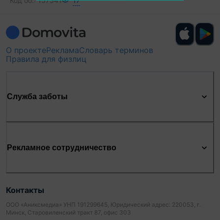
Код об.:
157341
17
О проекте
Реклама
Словарь терминов
Правила для физлиц
Служба заботы
Рекламное сотрудничество
Контакты
ООО «Аниксмедиа» УНП 191299645, Юридический адрес: 220053, г.
Минск, Старовиленский тракт 87, офис 303