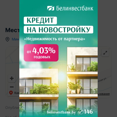
Местоположение
Минская область
,
д.
Логновичи
,
Как добраться
API Карт
Условия использования
Опубликовано:
04.07.2019