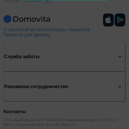
Код об.:
606809
125
О проекте
Реклама
Словарь терминов
Правила для физлиц
Служба заботы
Рекламное сотрудничество
Контакты
ООО «Аниксмедиа» УНП 191299645, Юридический адрес: 220053, г.
Минск, Старовиленский тракт 87, офис 303