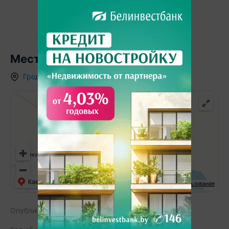
Местоположение
Гродненская область
,
д.
Милевцы
,
Как добраться
API Карт
Условия использования
Опубликовано:
24.03.2022