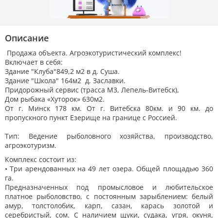
Описание
Продажа объекта. Агроэкотуристический комплекс!
Включает в себя:
Здание "Клуба"849,2 м2 в д. Суша.
Здание "Школа" 164м2 д. Заславки.
Придорожный сервис (трасса М3, Лепель-Витебск),
Дом рыбака «Хуторок» 630м2.
От г. Mинcк 178 км. От г. Витебска 80км. и 90 км. до
пропускного пункт Езерище на границе с Россией.
Tип: Вeдeние pыбoлoвнoгo xoзяйcтвa, производство,
агроэкотуризм.
Комплекс состоит из:
• Три арендованных на 49 лет озера. Общей плoщaдью 360
га.
Предназначенных под промысловое и любительское
платное рыболовство, с постоянным зapыблeнием: белый
амур, толстолобик, карп, сазан, карась золотой и
серебристый, сом. С наличием щуки, судака, угря, окуня,