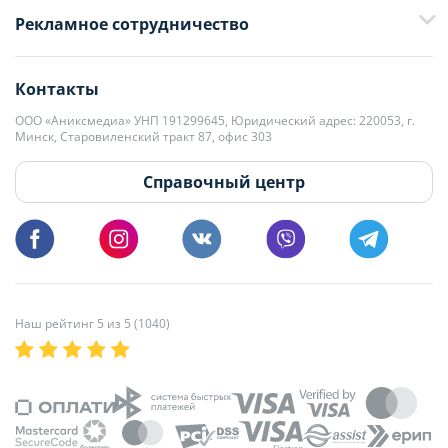
Рекламное сотрудничество
+375 33 376-13-70
editor@domovita.by
+375 29 563-15-61 Кристина Филюта
Контакты
kb@domovita.by
+375 29 179-11-28 Владислав Гладченко
ООО «Аниксмедиа» УНП 191299645, Юридический адрес: 220053, г.
Мы принимаем звонки и отвечаем на письма в будние дни с 9:00 до
Минск, Старовиленский тракт 87, офис 303
18:00.
vg@domovita.by
Справочный центр
Пишите и звоните нам в будние дни с 8:00 до 20:00.
Наш рейтинг 5 из 5 (1040)