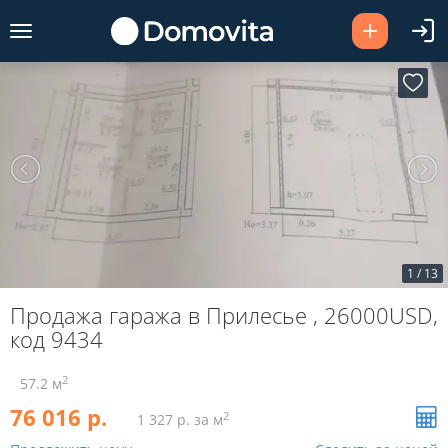
1
/
13
Продажа гаража в Прилесье , 26000USD,
код 9434
2
57.2 м
76 016 р.
2
1 327 р. за м