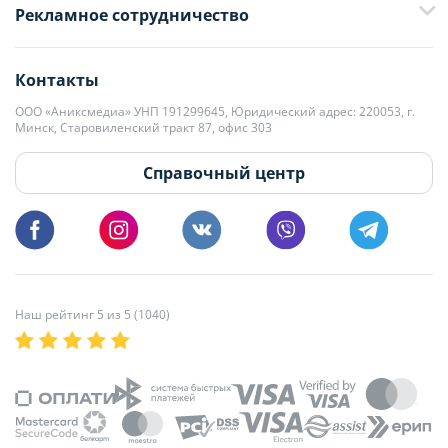
Рекламное сотрудничество
+375 33 376-13-70
editor@domovita.by
+375 29 563-15-61 Кристина Филюта
Контакты
kb@domovita.by
+375 29 179-11-28 Владислав Гладченко
ООО «Аниксмедиа» УНП 191299645, Юридический адрес: 220053, г.
Мы принимаем звонки и отвечаем на письма в будние дни с 9:00 до
Минск, Старовиленский тракт 87, офис 303
18:00.
vg@domovita.by
Справочный центр
Пишите и звоните нам в будние дни с 8:00 до 20:00.
Наш рейтинг 5 из 5 (1040)