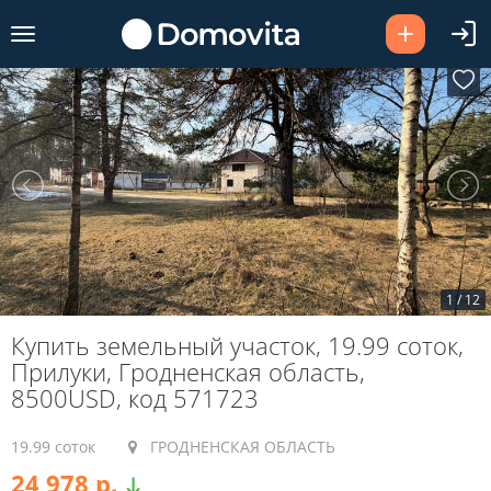
1
/
12
Купить земельный участок, 19.99 соток,
Прилуки, Гродненская область,
8500USD, код 571723
19.99 соток
ГРОДНЕНСКАЯ ОБЛАСТЬ
24 978 р.