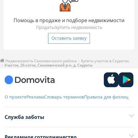
Помощь в продаже и подборе недвижимости
Продать/купить недвижимость
Оставить заявку
Недвижимость Смолевичского района
Купить участок в Скуратах
Участок, 26-соток, Смолевичский р-н, д. Скураты
О проекте
Реклама
Словарь терминов
Правила для физлиц
Служба заботы
+375 29 376-13-70
Рекламное сотрудничество
+375 33 376-13-70