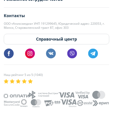
editor@domovita.by
+375 29 563-15-61 Кристина Филюта
Контакты
kb@domovita.by
+375 29 179-11-28 Владислав Гладченко
ООО «Аниксмедиа» УНП 191299645, Юридический адрес: 220053, г.
Мы принимаем звонки и отвечаем на письма в будние дни с 9:00 до
Минск, Старовиленский тракт 87, офис 303
18:00.
vg@domovita.by
Справочный центр
Пишите и звоните нам в будние дни с 8:00 до 20:00.
Наш рейтинг 5 из 5 (1040)