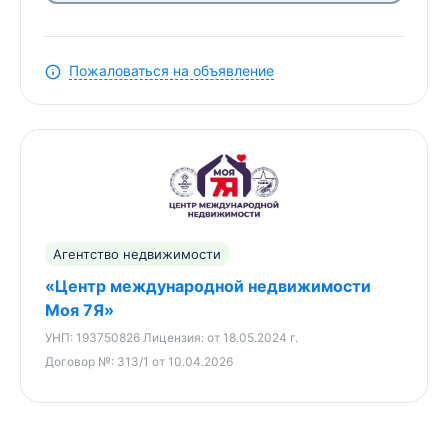
загородного отдыха -Просторный участок 24,83
сотки - простор для любых идей: -сад, огород,
баня -зона отдыха или гостевые домики
Пожаловаться на объявление
-возможность ведения хозяйства или
агротуризма -Дом расположен на хуторе -
минимум соседей, максимум тишины и
уединения. -В пешей доступности водоём —
отличное место для прогулок, рыбалки и отдыха
на природе. -Хорошие подъездные пути - по
деревне уложен асфальт, удобный выезд в
сторону Минска. -Есть две капитальные
Агентство недвижимости
хозпостройки на участке, есть где хранить
«Центр международной недвижимости
инвентарь и инструменты. -Отличный вариант как
Моя 7Я»
для постоянного проживания, так и под дачу или
УНП:
193750826
Лицензия:
от 18.05.2024 г.
инвестицию (аренда, агроусадьба). Это место для
Договор №:
313/1 от 10.04.2026
тех, кто устал от шума и плотной застройки.
Здесь вы просыпаетесь не от машин, а от тишины.
Здесь есть пространство - вокруг и внутри.
Можно оставить всё как есть и сделать уютный