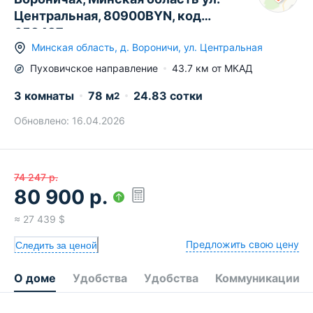
Центральная, 80900BYN, код
658487
Минская область
,
д.
Вороничи
,
ул. Центральная
Пуховичское
направление
43.7
км от МКАД
3 комнаты
78
м
24.83 сотки
2
Обновлено:
16.04.2026
74 247
р.
80 900
р.
≈
27 439
$
Предложить свою цену
Следить за ценой
О доме
Удобства
Удобства
Коммуникации