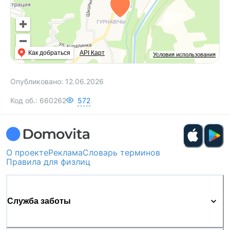
эксплуатацию.
Подберем строительную бригаду,
специализирующуюся на реконструкции
деревянных домов.
Как добраться
API Карт
Условия использования
Возможна покупка в кредит!
Опубликовано:
12.06.2026
Поможем быстро продать вашу недвижимость
для покупки этого объекта.
Код об.:
660262
572
ООО "Международная риэлтерская компания
ЭТАЖИ"
УНП: 193981632
О проекте
Договор 63/1 от 16.05.2026г.
Реклама
Словарь терминов
Правила для физлиц
Лицензия на оказание риэлтерских услуг №
02240/538 МЮ РБ от 24.04.2026
Служба заботы