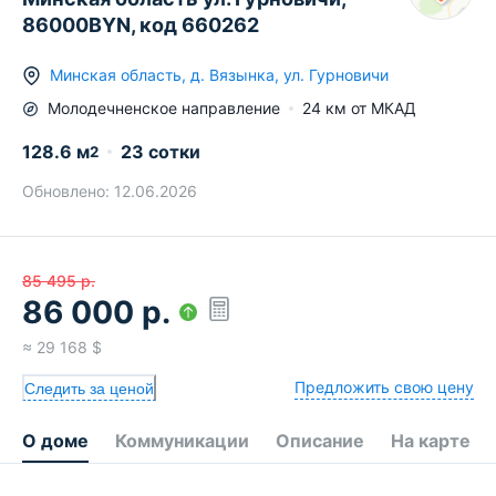
86000BYN, код 660262
Минская область
,
д.
Вязынка
,
ул. Гурновичи
Молодечненское
направление
24
км от МКАД
128.6
м
23 сотки
2
Обновлено:
12.06.2026
85 495
р.
86 000
р.
≈
29 168
$
Предложить свою цену
Следить за ценой
О доме
Коммуникации
Описание
На карте