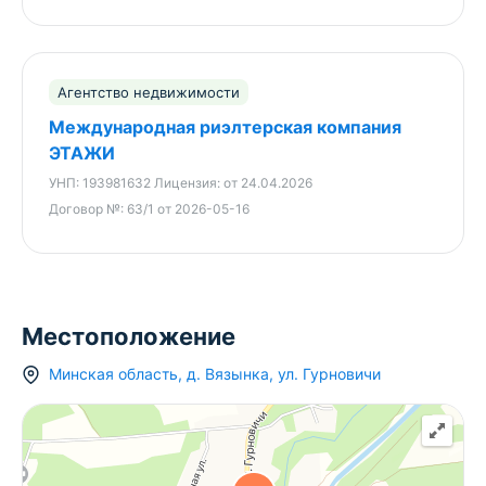
Всего 20–25 минут от МКАД.
5 минут до г.п. Радашковичи с больницей,
школами, детскими садами и магазинами.
Рядом лес, река Вязынка, каналы Вилейско-
Агентство недвижимости
Минской водной системы, карьеры и
Международная риэлтерская компания
туристические маршруты.
ЭТАЖИ
Отличный вариант для:
УНП:
193981632
Лицензия:
от 24.04.2026
Договор №:
63/1 от 2026-05-16
загородного дома для постоянного
проживания;
дачи в живописном месте;
агроусадьбы или туристического бизнеса;
магазина, кафе или другого коммерческого
Местоположение
объекта.
Минская область
,
д.
Вязынка
,
ул. Гурновичи
Дополнительно:
Поможем с получением разрешений,
согласованием проекта и вводом объекта в