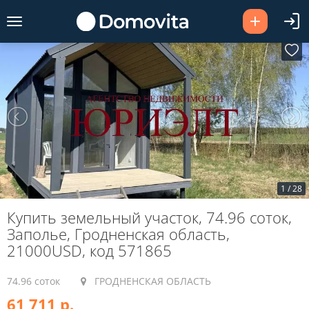
1
/
28
Купить земельный участок, 74.96 соток,
Заполье, Гродненская область,
21000USD, код 571865
74.96 соток
ГРОДНЕНСКАЯ ОБЛАСТЬ
61 711 р.