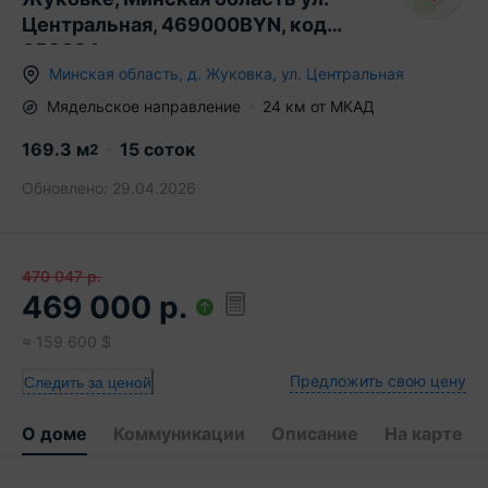
Центральная, 469000BYN, код
658824
Минская область
,
д.
Жуковка
,
ул. Центральная
Мядельское
направление
24
км от МКАД
169.3
м
15 соток
2
Обновлено:
29.04.2026
470 047
р.
469 000
р.
≈
159 600
$
Предложить свою цену
Следить за ценой
О доме
Коммуникации
Описание
На карте