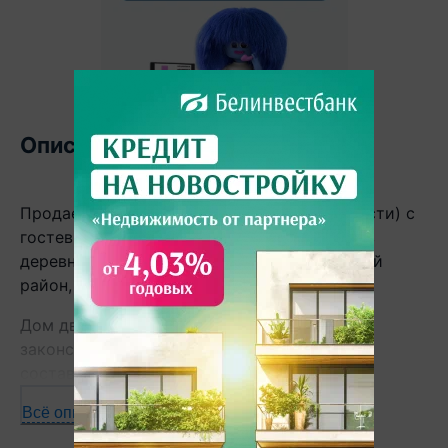
Описание
Продается двухэтажный дом (70% готовности) с
гостевым домом-баней (100% готовность) в
деревне Жуковка, 23.7 км от МКАД, Минский
район, Мядельское направление.
Дом двухквартирный, не достроен,
законсервирован. Общая площадь по СНБ
составляет 169.3 кв.м. Фундамент дома
ленточный независимый на сваях (диаметр свай
Всё описание
30 см, глубина 1.8м, через каждые 1.5м). Стены из
керамзитобетонных блоков толщиной 30 см, под