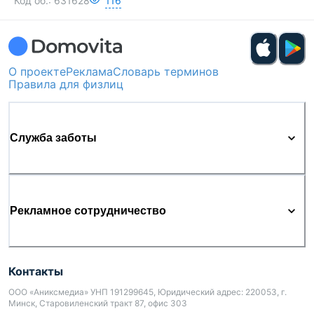
Код об.:
631628
116
О проекте
Реклама
Словарь терминов
Правила для физлиц
Служба заботы
Рекламное сотрудничество
Контакты
ООО «Аниксмедиа» УНП 191299645, Юридический адрес: 220053, г.
Минск, Старовиленский тракт 87, офис 303