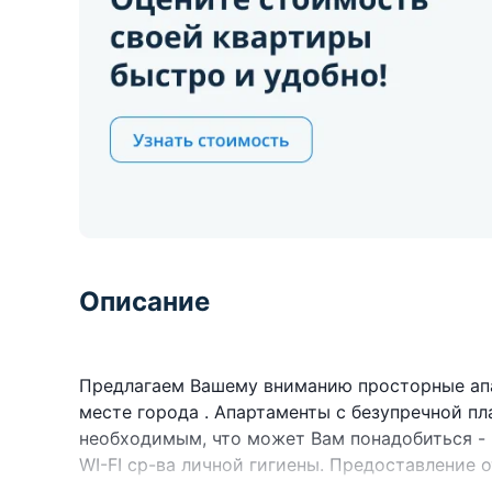
Описание
Предлагаем Вашему вниманию просторные ап
месте города . Апартаменты с безупречной п
необходимым, что может Вам понадобиться - п
WI-FI ср-ва личной гигиены. Предоставление