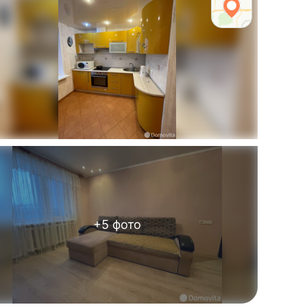
+
5
фото