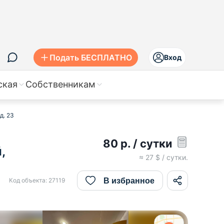
Подать БЕСПЛАТНО
Вход
ская
Собственникам
д. 23
80
р.
/ сутки
,
≈
27
$ / сутки.
В избранное
Код объекта:
27119