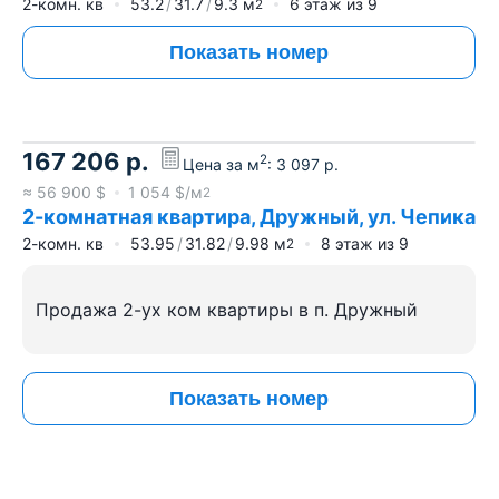
2-комн. кв
53.2
31.7
9.3
м
6
этаж из
9
2
Показать номер
167 206
р.
2
Цена за м
:
3 097
р.
≈
56 900
$
1 054
$/м
2
2-комнатная квартира, Дружный, ул. Чепика
2-комн. кв
53.95
31.82
9.98
м
8
этаж из
9
2
Продажа 2-ух ком квартиры в п. Дружный
Показать номер