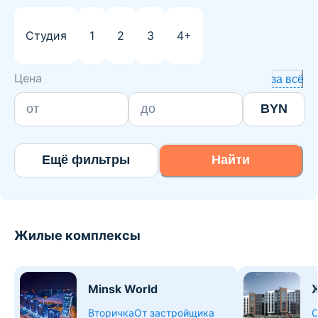
Студия
1
2
3
4+
Цена
за всё
BYN
Ещё фильтры
Найти
Жилые комплексы
Minsk World
Вторичка
От застройщика
О