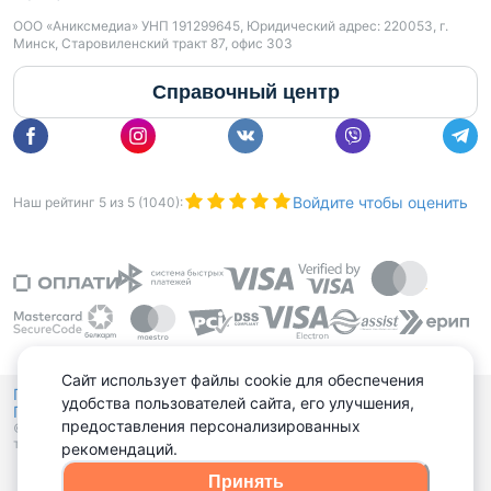
ООО «Аниксмедиа» УНП 191299645, Юридический адрес: 220053, г.
Минск, Старовиленский тракт 87, офис 303
Справочный центр
Войдите чтобы оценить
Наш рейтинг
5
из
5
(
1040
):
Сайт использует файлы cookie для обеспечения
Политика конфиденциальности,
удобства пользователей сайта, его улучшения,
Политика обработки файлов куки
Выбор настроек Cookies
и
предоставления персонализированных
© 2015 - 2026, Domovita.by. Копирование материалов допускается
только при наличии активной ссылки.
рекомендаций.
Принять