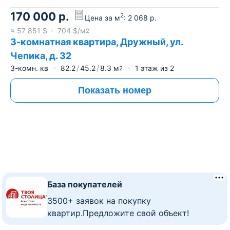
170 000
р.
2
Цена за м
:
2 068
р.
≈
57 851
$
704
$/м
2
3-комнатная квартира, Дружный, ул.
Чепика, д. 32
3-комн. кв
82.2
45.2
8.3
м
1
этаж из
2
2
Показать номер
База покупателей
3500+ заявок на покупку
квартир.Предложите свой объект!