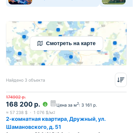
Смотреть на карте
Найдено 3 объекта
174902
р.
168 200
р.
2
Цена за м
:
3 161
р.
≈
57 238
$
1 076
$/м
2
2-комнатная квартира, Дружный, ул.
Шамановского, д. 51