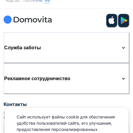
Код об.:
150568
66
Служба заботы
Рекламное сотрудничество
Контакты
ООО «Аниксмедиа» УНП 191299645, Юридический адрес: 220053, г.
Сайт использует файлы cookie для обеспечения
Минск, Старовиленский тракт 87, офис 303
удобства пользователей сайта, его улучшения,
предоставления персонализированных
Справочный центр