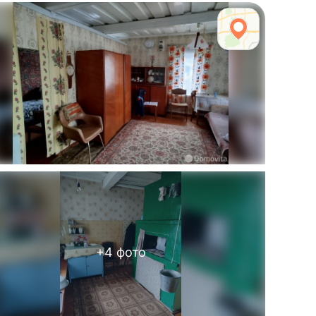
+
4
фото