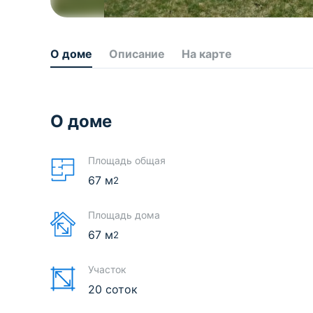
О доме
Описание
На карте
О доме
Площадь общая
67
м
2
Площадь дома
67
м
2
Участок
20 соток