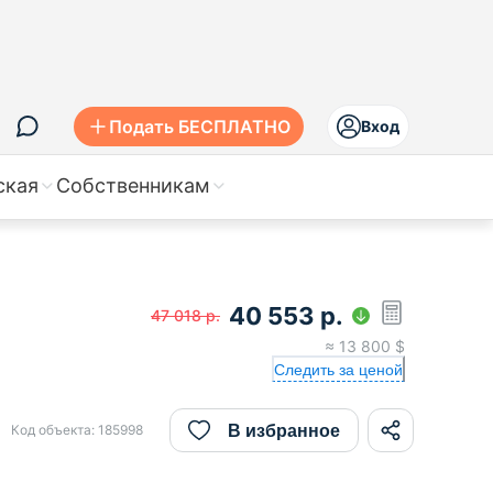
Подать БЕСПЛАТНО
Вход
ская
Собственникам
40 553
р.
47 018
р.
≈
13 800
$
Следить за ценой
В избранное
Код объекта:
185998