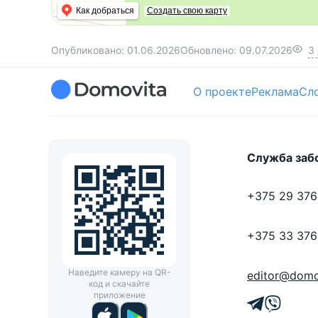
Как добраться
Создать свою карту
Опубликовано:
01.06.2026
Обновлено:
09.07.2026
3
О проекте
Реклама
Сл
Служба заб
+375 29 376
+375 33 376
Наведите камеру на QR-
editor@domo
код и скачайте
приложение