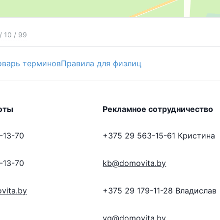
/
10
/
99
оварь терминов
Правила для физлиц
оты
Рекламное сотрудничество
-13-70
+375 29 563-15-61
Кристина
-13-70
kb@domovita.by
vita.by
+375 29 179-11-28
Владислав
vg@domovita.by