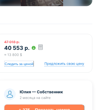
47 018
р.
40 553
р.
≈
13 800
$
Предложить свою цену
Следить за ценой
Юлия
—
Собственник
2 месяца
на сайте
+ 375... Показать номер