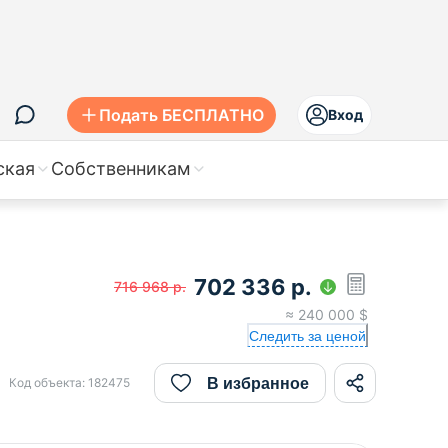
Подать БЕСПЛАТНО
Вход
ская
Собственникам
702 336
р.
716 968
р.
≈
240 000
$
Следить за ценой
В избранное
Код объекта:
182475