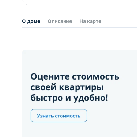
О доме
Описание
На карте