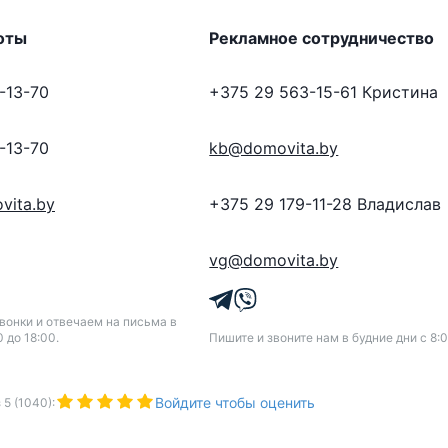
оты
Рекламное сотрудничество
-13-70
+375 29 563-15-61
Кристина
-13-70
kb@domovita.by
vita.by
+375 29 179-11-28
Владислав
vg@domovita.by
онки и отвечаем на письма в
0 до 18:00.
Пишите и звоните нам в будние дни с 8:0
Войдите чтобы оценить
з
5
(
1040
):