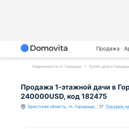
Продажа
А
Недвижимость гп. Городище
Купить дачу в Городищ
Продажа 1-этажной дачи в Го
240000USD, код 182475
Показать н
Брестская область
,
гп.
Городище
,
,
17