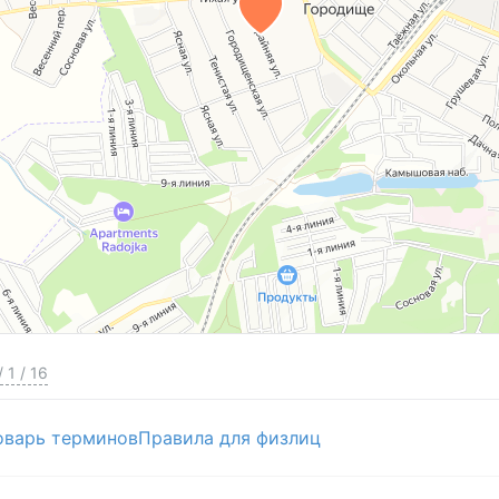
/
1
/
16
оварь терминов
Правила для физлиц