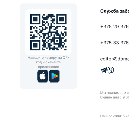
Служба заб
+375 29 376
+375 33 376
Наведите камеру на QR-
editor@domo
код и скачайте
приложение
Мы принимаем зв
будние дни с 9:0
Наш рейтинг
5
и