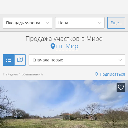
Площадь участка, сотки
Цена
Еще...
Ваш город -
гп. Мир
?
Продажа участков в Мире
от
до
от
до
гп. Мир
Да
Выбрать город
р. за всё
Сначала новые
Показать 1 объявление
Подписаться
Найдено 1 объявлений
Показать 1 объявление