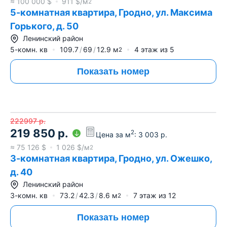
≈
100 000
$
911
$/м
2
5-комнатная квартира, Гродно, ул. Максима
Горького, д. 50
Ленинский район
5-комн. кв
109.7
69
12.9
м
4
этаж из
5
2
Показать номер
222997
р.
219 850
р.
2
Цена за м
:
3 003
р.
≈
75 126
$
1 026
$/м
2
3-комнатная квартира, Гродно, ул. Ожешко,
д. 40
Ленинский район
3-комн. кв
73.2
42.3
8.6
м
7
этаж из
12
2
Показать номер