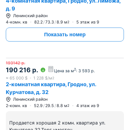
4-комнатная квартира, Гродно, ул. Лиможа,
д. 9
Ленинский район
4-комн. кв
82.2
73.3
8.9
м
5
этаж из
9
2
Показать номер
193142
р.
190 216
р.
2
Цена за м
:
3 593
р.
≈
65 000
$
1 228
$/м
2
2-комнатная квартира, Гродно, ул.
Курчатова, д. 32
Ленинский район
2-комн. кв
52.9
29.5
8.8
м
4
этаж из
9
2
Продается хорошая 2 комн. квартира ул.
Курчатова 32.Торг уместен