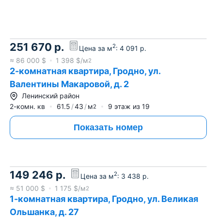
251 670
р.
2
Цена за м
:
4 091
р.
≈
86 000
$
1 398
$/м
2
2-комнатная квартира, Гродно, ул.
Валентины Макаровой, д. 2
Ленинский район
2-комн. кв
61.5
43
м
9
этаж из
19
2
Показать номер
149 246
р.
2
Цена за м
:
3 438
р.
≈
51 000
$
1 175
$/м
2
1-комнатная квартира, Гродно, ул. Великая
Ольшанка, д. 27