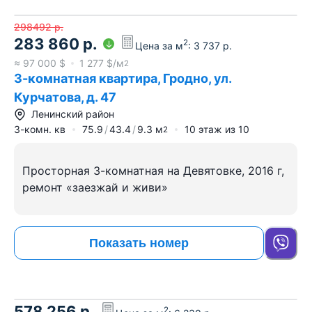
298492
р.
283 860
р.
2
Цена за м
:
3 737
р.
≈
97 000
$
1 277
$/м
2
3-комнатная квартира, Гродно, ул.
Курчатова, д. 47
Ленинский район
3-комн. кв
75.9
43.4
9.3
м
10
этаж из
10
2
Просторная 3-комнатная на Девятовке, 2016 г,
ремонт «заезжай и живи»
Показать номер
578 256
р.
2