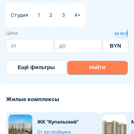
Студия
1
2
3
4+
Цена
за всё
BYN
Ещё фильтры
Найти
Жилые комплексы
ЖК "Купальский"
От застройщика
О