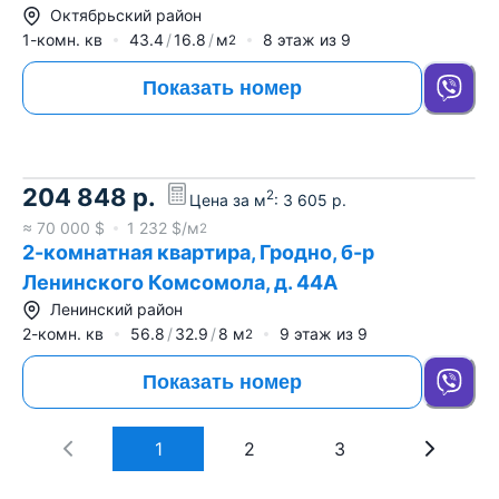
Октябрьский район
1-комн. кв
43.4
16.8
м
8
этаж из
9
2
Показать номер
204 848
р.
2
Цена за м
:
3 605
р.
≈
70 000
$
1 232
$/м
2
2-комнатная квартира, Гродно, б-р
Ленинского Комсомола, д. 44А
Ленинский район
2-комн. кв
56.8
32.9
8
м
9
этаж из
9
2
Показать номер
1
2
3