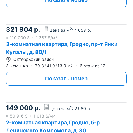
Показать номер
321 904
р.
2
Цена за м
:
4 058
р.
≈
110 000
$
1 387
$/м
2
3-комнатная квартира, Гродно, пр-т Янки
Купалы, д. 80/1
Октябрьский район
3-комн. кв
79.3
41.9
13.9
м
6
этаж из
12
2
Показать номер
149 000
р.
2
Цена за м
:
2 980
р.
≈
50 916
$
1 018
$/м
2
2-комнатная квартира, Гродно, б-р
Ленинского Комсомола, д. 30