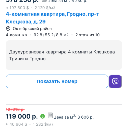
Цена за м
:
6 230
р.
≈
197 600
$
2 129
$/м
2
4-комнатная квартира, Гродно, пр-т
Клецкова, д. 29
Октябрьский район
4-комн. кв
92.8
55.2
8.8
м
2
этаж из
10
2
Двухуровневая квартира 4 комнаты Клецкова
Тринити Гродно
Показать номер
127216
р.
119 000
р.
2
Цена за м
:
3 606
р.
≈
40 664
$
1 232
$/м
2