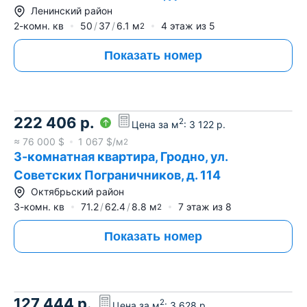
Ленинский район
2-комн. кв
50
37
6.1
м
4
этаж из
5
2
Показать номер
222 406
р.
2
Цена за м
:
3 122
р.
≈
76 000
$
1 067
$/м
2
3-комнатная квартира, Гродно, ул.
Советских Пограничников, д. 114
Октябрьский район
3-комн. кв
71.2
62.4
8.8
м
7
этаж из
8
2
Показать номер
127 444
р.
2
Цена за м
:
3 628
р.