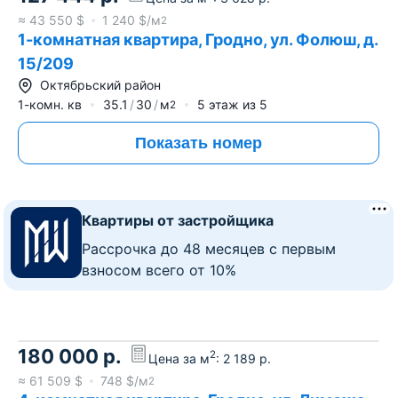
≈
43 550
$
1 240
$/м
2
1-комнатная квартира, Гродно, ул. Фолюш, д.
15/209
Октябрьский район
1-комн. кв
35.1
30
м
5
этаж из
5
2
Показать номер
Квартиры от застройщика
Рассрочка до 48 месяцев с первым
взносом всего от 10%
180 000
р.
2
Цена за м
:
2 189
р.
≈
61 509
$
748
$/м
2