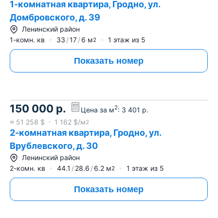
1-комнатная квартира, Гродно, ул.
Домбровского, д. 39
Ленинский район
1-комн. кв
33
17
6
м
1
этаж из
5
2
Показать номер
150 000
р.
2
Цена за м
:
3 401
р.
≈
51 258
$
1 162
$/м
2
2-комнатная квартира, Гродно, ул.
Врублевского, д. 30
Ленинский район
2-комн. кв
44.1
28.6
6.2
м
1
этаж из
5
2
Показать номер