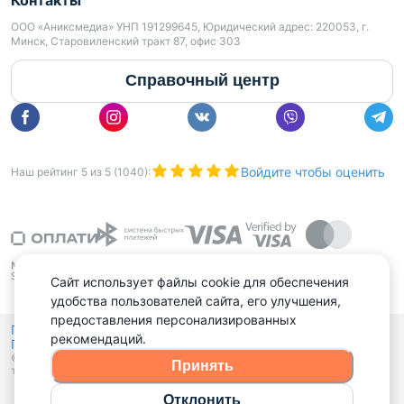
ООО «Аниксмедиа» УНП 191299645, Юридический адрес: 220053, г.
Минск, Старовиленский тракт 87, офис 303
Справочный центр
Войдите чтобы оценить
Наш рейтинг
5
из
5
(
1040
):
Сайт использует файлы cookie для обеспечения
удобства пользователей сайта, его улучшения,
предоставления персонализированных
Политика конфиденциальности,
рекомендаций.
Политика обработки файлов куки
Выбор настроек Cookies
и
© 2015 - 2026, Domovita.by. Копирование материалов допускается
Принять
только при наличии активной ссылки.
Отклонить