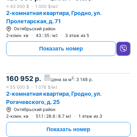
≈
43 000
$
1 000
$/м
2
2-комнатная квартира, Гродно, ул.
Пролетарская, д. 71
Октябрьский район
2-комн. кв
43
35
м
3
этаж из
5
2
Показать номер
160 952
р.
2
Цена за м
:
3 148
р.
≈
55 000
$
1 076
$/м
2
2-комнатная квартира, Гродно, ул.
Рогачевского, д. 25
Октябрьский район
2-комн. кв
51.1
28.6
8.7
м
1
этаж из
3
2
Показать номер