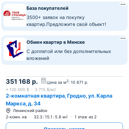
База покупателей
3500+ заявок на покупку
квартир.Предложите свой объект!
Обмен квартир в Минске
C доплатой или без дополнительных
вложений
351 168
р.
2
Цена за м
:
10 871
р.
≈
120 000
$
3 715
$/м
2
2-комнатная квартира, Гродно, ул. Карла
Маркса, д. 34
Ленинский район
2-комн. кв
32.3
15.1
5.8
м
1
этаж из
2
2