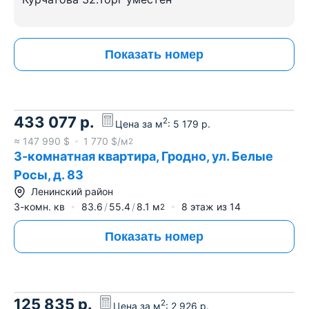
Показать номер
433 077
р.
2
Цена за м
:
5 179
р.
≈
147 990
$
1 770
$/м
2
3-комнатная квартира, Гродно, ул. Белые
Росы, д. 83
Ленинский район
3-комн. кв
83.6
55.4
8.1
м
8
этаж из
14
2
Показать номер
125 835
р.
2
Цена за м
:
2 926
р.