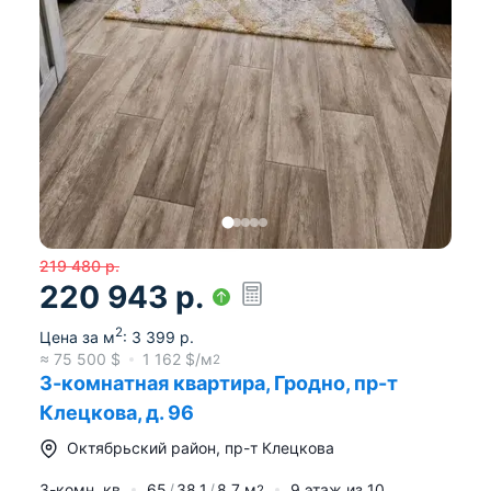
219 480
р.
220 943
р.
2
Цена за м
:
3 399
р.
≈
75 500
$
1 162
$/м
2
3-комнатная квартира, Гродно, пр-т
Клецкова, д. 96
Октябрьский район
,
пр-т Клецкова
3-комн. кв
65
38.1
8.7
м
9
этаж из
10
2