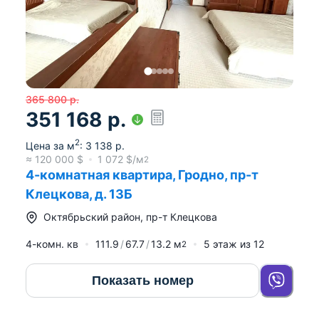
365 800
р.
351 168
р.
2
Цена за м
:
3 138
р.
≈
120 000
$
1 072
$/м
2
4-комнатная квартира, Гродно, пр-т
Клецкова, д. 13Б
Октябрьский район
,
пр-т Клецкова
4-комн. кв
111.9
67.7
13.2
м
5
этаж из
12
2
Показать номер