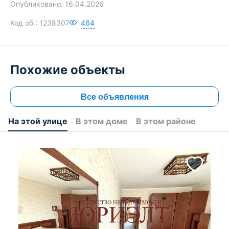
258 455 BYN
Опубликовано:
16.04.2026
Код об.:
1238307
464
Похожие объекты
Все объявления
На этой улице
В этом доме
В этом районе