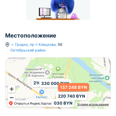
Местоположение
г.
Гродно
,
пр-т Клецкова
,
98
Октябрьский район
210 214 BYN
330 000 BYN
137 248 BYN
220 740 BYN
497 030 BYN
Открыть в Яндекс.Картах
Условия использования